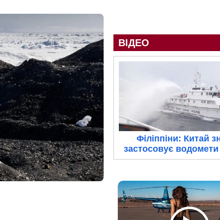
ВІДЕО
Філіппіни: Китай з
застосовує водомети 