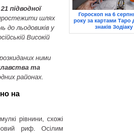
з
21 підводної
Гороскоп на 6 серпн
простежити шлях
року за картами Таро 
знаків Зодіаку
нь до льодовиків у
осійській Високій
 розкиданих ними
плавства та
одних районах.
но на
мулкі рівнини, схожі
овий риф. Осілим