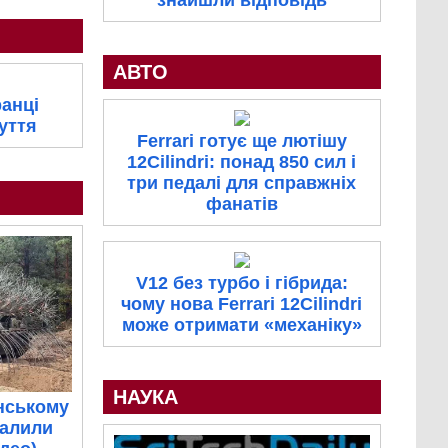
знайшли відповідь
АВТО
ранці
уття
Ferrari готує ще лютішу
12Cilindri: понад 850 сил і
три педалі для справжніх
фанатів
V12 без турбо і гібрида:
чому нова Ferrari 12Cilindri
може отримати «механіку»
НАУКА
нському
палили