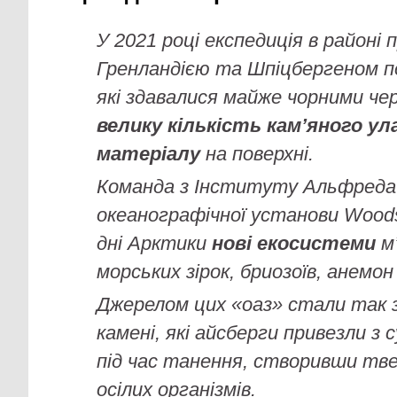
У 2021 році експедиція в районі
Гренландією та Шпіцбергеном п
які здавалися майже чорними че
велику кількість кам’яного у
матеріалу
на поверхні.
Команда з Інституту Альфреда
океанографічної установи Woods
дні Арктики
нові екосистеми
м’
морських зірок, бриозоїв, анемон
Джерелом цих «оаз» стали так 
камені, які айсберги привезли з 
під час танення, створивши тв
осілих організмів.