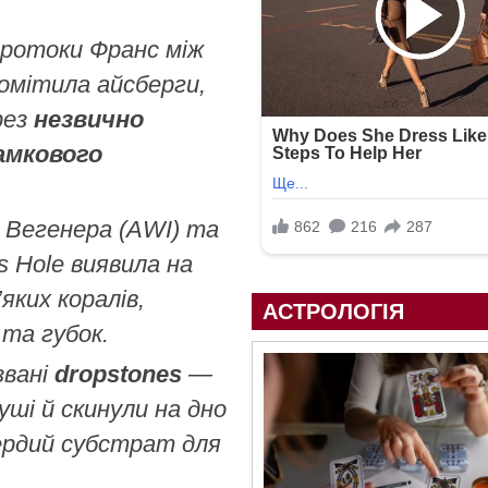
 протоки Франс між
омітила айсберги,
рез
незвично
ламкового
 Вегенера (AWI) та
 Hole виявила на
яких коралів,
АСТРОЛОГІЯ
 та губок.
звані
dropstones
—
суші й скинули на дно
ердий субстрат для