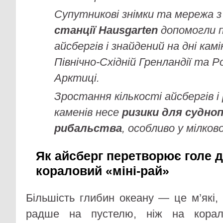
Супутникові знімки та мережа 
станції Hausgarten
допомогли 
айсбергів і знайдений на дні камі
Північно-Східній Гренландії та Р
Арктиці.
Зростання кількості айсбергів і
каменів несе
ризики для судно
рибальства
, особливо у мілков
Як айсберг перетворює голе д
кораловий «міні-рай»
Більшість глибин океану — це м’які, 
радше на пустелю, ніж на корал