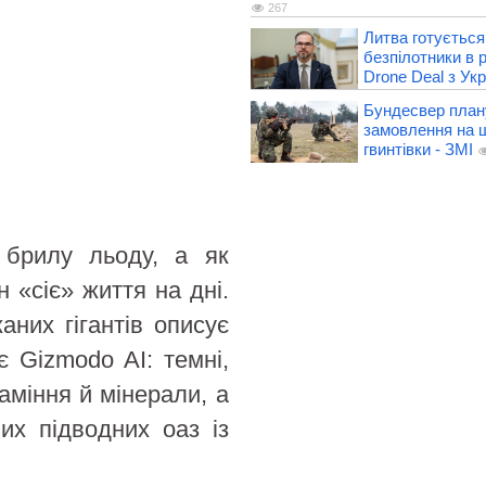
267
Литва готується
безпілотники в 
Drone Deal з Ук
Бундесвер план
замовлення на 
гвинтівки - ЗМІ
 брилу льоду, а як
 «сіє» життя на дні.
аних гігантів описує
є Gizmodo AI: темні,
аміння й мінерали, а
их підводних оаз із