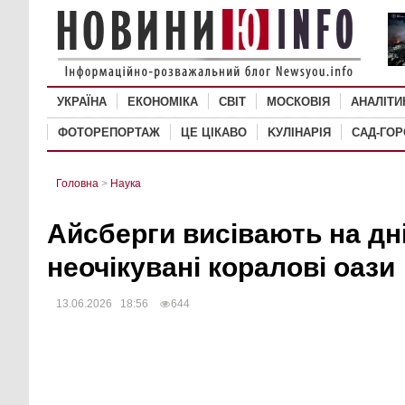
УКРАЇНА
ЕКОНОМІКА
СВІТ
MОСКОВІЯ
АНАЛІТИ
ФОТОРЕПОРТАЖ
ЦЕ ЦІКАВО
KУЛІНАРІЯ
САД-ГО
Головна
>
Наука
Айсберги висівають на дн
неочікувані коралові оази
13.06.2026 18:56
644