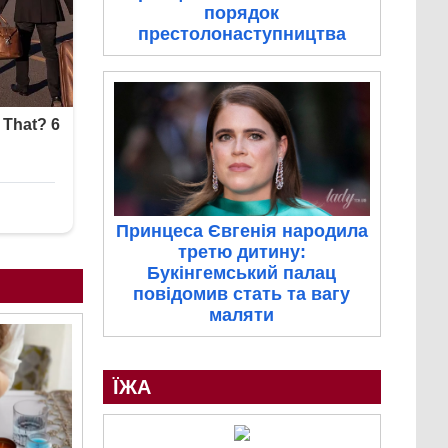
порядок
престолонаступництва
Принцеса Євгенія народила
третю дитину:
Букінгемський палац
повідомив стать та вагу
маляти
ЇЖА