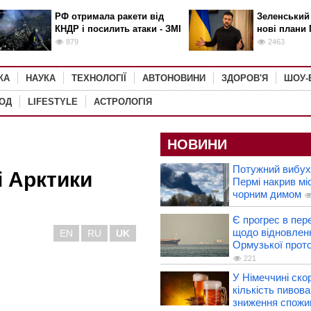
РФ отримала ракети від
Зеленський
КНДР і посилить атаки - ЗМІ
нові плани 
879
2463
КА
НАУКА
ТЕХНОЛОГІЇ
АВТОНОВИНИ
ЗДОРОВ'Я
ШОУ-
РОД
LIFESTYLE
АСТРОЛОГІЯ
НОВИНИ
Потужний вибух 
і Арктики
Пермі накрив мі
чорним димом
Є прогрес в пер
щодо відновлен
EN
RU
UK
Ормузької прото
221
У Німеччині ско
кількість пивова
зниження спожи