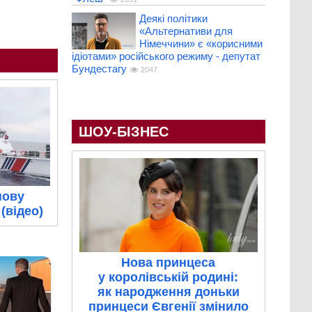
Деякі політики
«Альтернативи для
Німеччини» є «корисними
ідіотами» російського режиму - депутат
Бундестагу
2047
ШОУ-БІЗНЕС
нову
(відео)
Нова принцеса
у королівській родині:
як народження доньки
принцеси Євгенії змінило