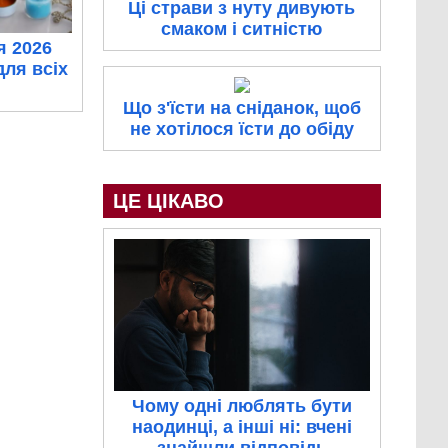
Ці страви з нуту дивують
смаком і ситністю
я 2026
для всіх
Що з'їсти на сніданок, щоб
не хотілося їсти до обіду
ЦЕ ЦІКАВО
Чому одні люблять бути
наодинці, а інші ні: вчені