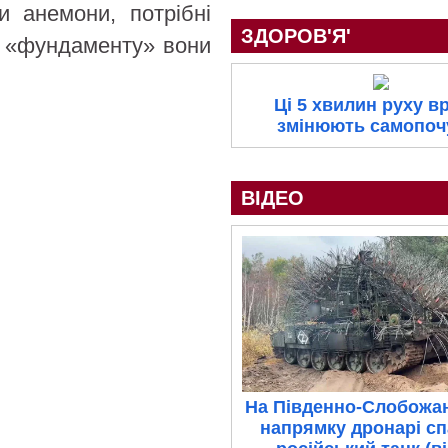
и анемони, потрібні
ЗДОРОВ'Я'
ез «фундаменту» вони
Ці 5 хвилин руху в
змінюють самопоч
ВІДЕО
На Південно-Слобожа
напрямку дронарі с