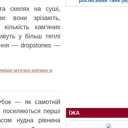
російський танк (в
та скелях на суші,
ри: вони зрізають,
кількість кам’яних
ивуть у більш теплі
іння — dropstones —
чнішу штучну клітину в
губок — як самотній
у поселяються перші
ЇЖА
асом нудна рівнина