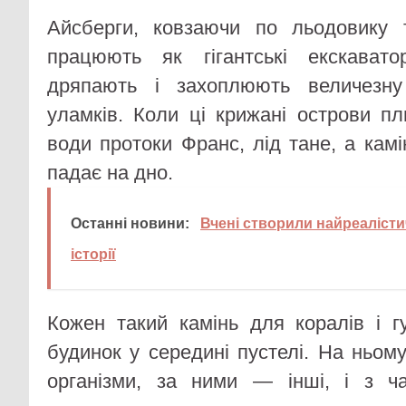
Айсберги, ковзаючи по льодовику 
працюють як гігантські екскавато
дряпають і захоплюють величезну 
уламків. Коли ці крижані острови пл
води протоки Франс, лід тане, а кам
падає на дно.
Останні новини:
Вчені створили найреалісти
історії
Кожен такий камінь для коралів і 
будинок у середині пустелі. На ньом
організми, за ними — інші, і з ч