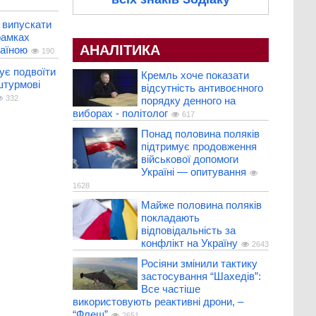
 випускати
рамках
АНАЛІТИКА
раїною
190
ує подвоїти
Кремль хоче показати
штурмові
відсутність антивоєнного
332
порядку денного на
виборах - політолог
617
Понад половина поляків
підтримує продовження
військової допомоги
Україні — опитування
1628
Майже половина поляків
покладають
відповідальність за
конфлікт на Україну
2643
Росіяни змінили тактику
застосування “Шахедів”:
Все частіше
використовують реактивні дрони, –
“Флеш”
2651