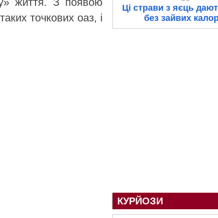
ку» життя. З появою
Ці страви з яєць дают
таких точкових оаз, і
без зайвих калор
КУРЙОЗИ