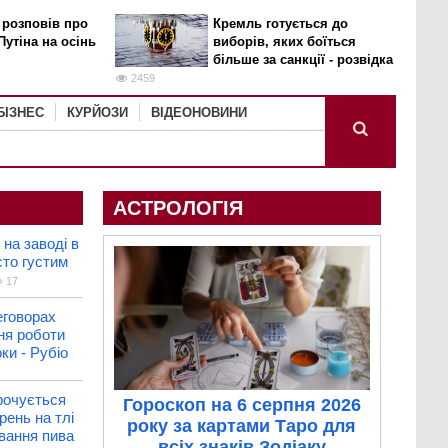
 розповів про
Кремль готується до
Путіна на осінь
виборів, яких боїться
більше за санкції - розвідка
2459
БІЗНЕС
КУРЙОЗИ
ВІДЕОНОВИНИ
АСТРОЛОГІЯ
на заводі в
сто густим
17
еговорах
ня роботи
ки - Рубіо
рочується
Гороскоп на 6 серпня 2026
рень на тлі
року за картами Таро для
вання пива
всіх знаків Зодіаку