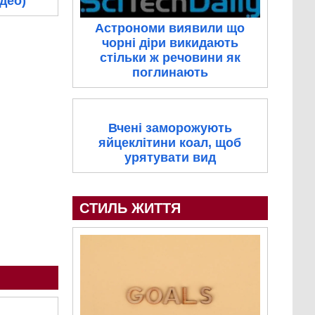
ідео)
Астрономи виявили що
чорні діри викидають
стільки ж речовини як
поглинають
Вчені заморожують
яйцеклітини коал, щоб
урятувати вид
СТИЛЬ ЖИТТЯ