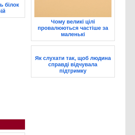
ь білок
ій
Чому великі цілі
провалюються частіше за
маленькі
Як слухати так, щоб людина
справді відчувала
підтримку