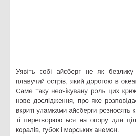
Уявіть собі айсберг не як безлику
плавучий острів, який дорогою в океан
Саме таку неочікувану роль цих криж
нове дослідження, про яке розповіда
вкриті уламками айсберги розносять к
ті перетворюються на опору для ціл
коралів, губок і морських анемон.