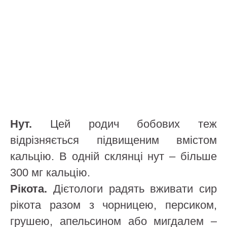
Нут.
Цей родич бобових теж
відрізняється підвищеним вмістом
кальцію. В одній склянці нут – більше
300 мг кальцію.
Рікота.
Дієтологи радять вживати сир
рікота разом з чорницею, персиком,
грушею, апельсином або мигдалем –