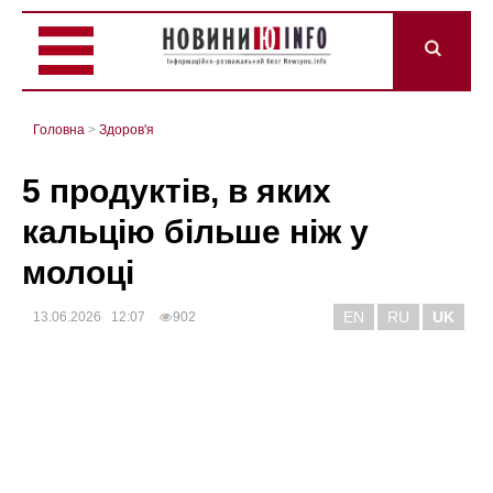
Головна
>
Здоров'я
5 продуктів, в яких
кальцію більше ніж у
молоці
EN
RU
UK
13.06.2026 12:07
902