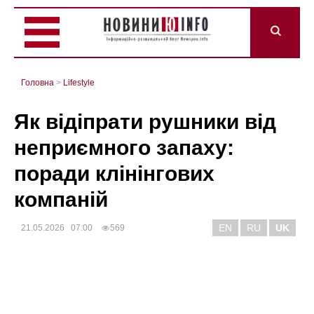
Головна
>
Lifestyle
Як відіпрати рушники від
неприємного запаху:
поради клінінгових
компаній
EN
RU
UK
21.05.2026 07:00
569