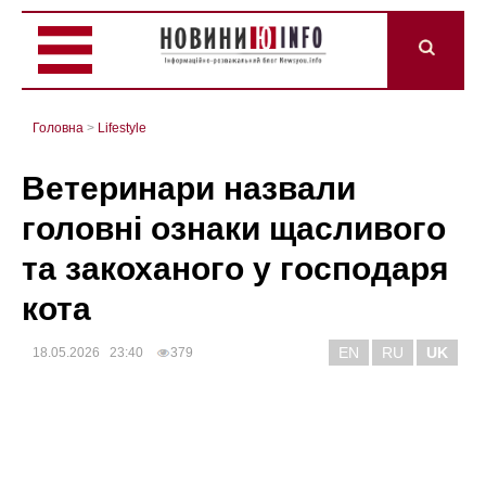
Головна
>
Lifestyle
Ветеринари назвали
головні ознаки щасливого
та закоханого у господаря
кота
EN
RU
UK
18.05.2026 23:40
379