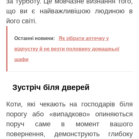
за турботу. Це мовчазне визнання того,
що ви є найважливішою людиною в
його світі.
Останні новини:
Як зібрати аптечку у
відпустку й не везти половину домашньої
шафи
Зустріч біля дверей
Коти, які чекають на господарів біля
порогу або «випадково» опиняються
поруч саме в момент вашого
повернення, демонструють глибоку