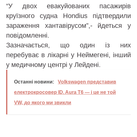
“У двох евакуйованих пасажирів
круїзного судна Hondius підтвердили
зараження хантавірусом”,- йдеться у
повідомленні.
Зазначається, що один із них
перебуває в лікарні у Неймегені, інший
у медичному центрі у Лейдені.
Останні новини:
Volkswagen представив
електрокросовер ID. Aura T6 — і це не той
VW, до якого ми звикли