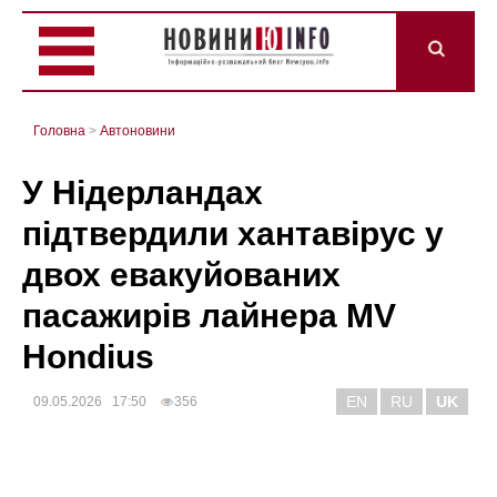
Головна
>
Автоновини
У Нідерландах
підтвердили хантавірус у
двох евакуйованих
пасажирів лайнера MV
Hondius
EN
RU
UK
09.05.2026 17:50
356