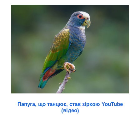
Папуга, що танцює, став зіркою YouTube
(відео)