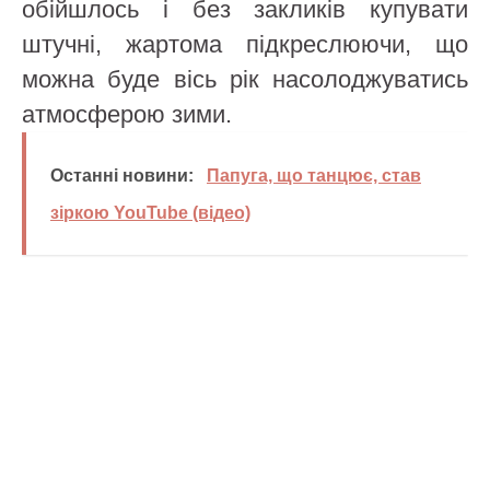
обійшлось і без закликів купувати
штучні, жартома підкреслюючи, що
можна буде вісь рік насолоджуватись
атмосферою зими.
Останні новини:
Папуга, що танцює, став
зіркою YouTube (відео)