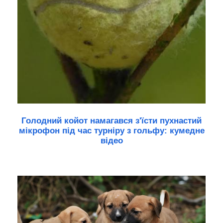
Голодний койот намагався з'їсти пухнастий
мікрофон під час турніру з гольфу: кумедне
відео