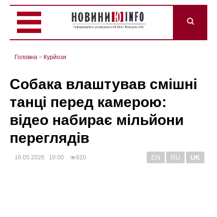
Головна
>
Курйози
Собака влаштував смішні
танці перед камерою:
відео набирає мільйони
переглядів
EN
RU
UK
16.05.2026 10:00
820