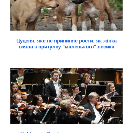
Цуценя, яке не припиняє рости: як жінка
взяла з притулку "маленького" песика