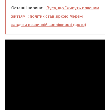
Останні новини:
Вуса, що "живуть власним
життям”: політик став зіркою Мережі
завдяки незвичній зовнішності (фото)