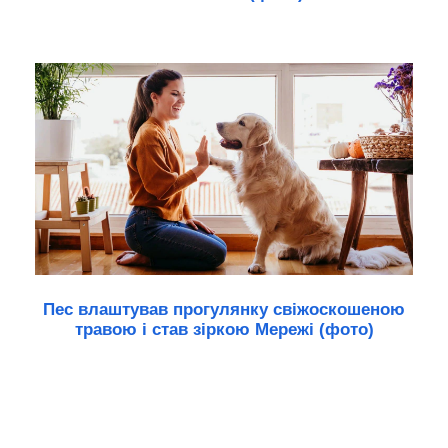
Пес влаштував прогулянку свіжоскошеною
травою і став зіркою Мережі (фото)