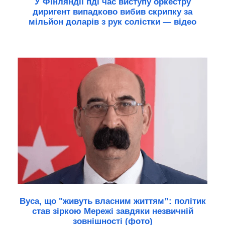
У Фінляндії пді час виступу оркестру
диригент випадково вибив скрипку за
мільйон доларів з рук солістки — відео
Вуса, що "живуть власним життям”: політик
став зіркою Мережі завдяки незвичній
зовнішності (фото)