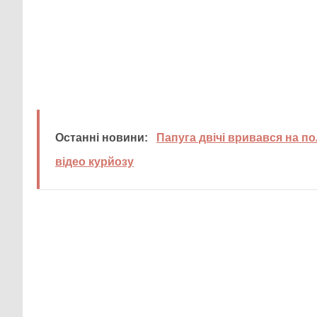
Останні новини:
Папуга двічі вривався на по
відео курйозу