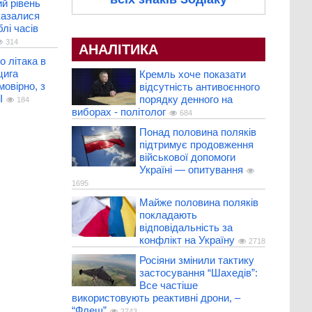
й рівень
казалися
лі часів
314
АНАЛІТИКА
о літака в
цига
Кремль хоче показати
мовірно, з
відсутність антивоєнного
І
порядку денного на
184
виборах - політолог
684
Понад половина поляків
підтримує продовження
військової допомоги
Україні — опитування
1695
Майже половина поляків
покладають
відповідальність за
конфлікт на Україну
2718
Росіяни змінили тактику
застосування “Шахедів”:
Все частіше
використовують реактивні дрони, –
“Флеш”
2743