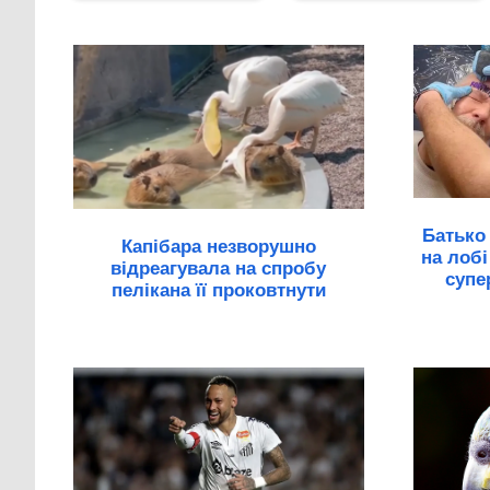
Батько 
Капібара незворушно
на лобі
відреагувала на спробу
супе
пелікана її проковтнути