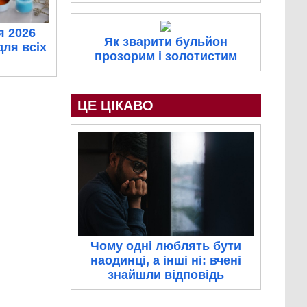
я 2026
Як зварити бульйон
для всіх
прозорим і золотистим
ЦЕ ЦІКАВО
Чому одні люблять бути
наодинці, а інші ні: вчені
знайшли відповідь