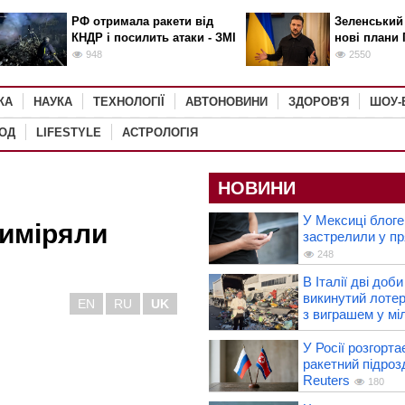
РФ отримала ракети від
Зеленський
КНДР і посилить атаки - ЗМІ
нові плани 
948
2550
КА
НАУКА
ТЕХНОЛОГІЇ
АВТОНОВИНИ
ЗДОРОВ'Я
ШОУ-
РОД
LIFESTYLE
АСТРОЛОГІЯ
НОВИНИ
У Мексиці блоге
риміряли
застрелили у пр
248
В Італії дві доб
викинутий лотер
EN
RU
UK
з виграшем у мі
У Росії розгорта
ракетний підроз
Reuters
180