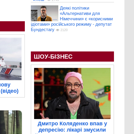
Деякі політики
«Альтернативи для
Німеччини» є «корисними
ідіотами» російського режиму - депутат
Бундестагу
2120
ШОУ-БІЗНЕС
нову
(відео)
Дмитро Коляденко впав у
депресію: лікарі змусили