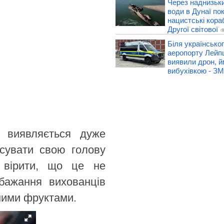
Через наднизьки
води в Дунаї по
нацистські кораб
Другої світової
Біля українськог
аеропорту Лейп
виявили дрон, й
вибухівкою - ЗМ
 виявляється дуже
сувати свою голову
я вірити, що це не
 бажання вихованців
ними фруктами.