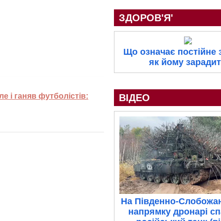
ЗДОРОВ'Я'
Що означає постійне з
як йому заради
ле і ганяв футболістів:
ВІДЕО
На Південно-Слобожа
напрямку дронарі с