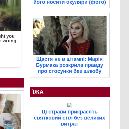
його носити окуляри (фото)
Щастя не в штампі: Марія
Бурмака розкрила правду
про стосунки без шлюбу
ЇЖА
Ці страви прикрасять
святковий стіл без великих
витрат