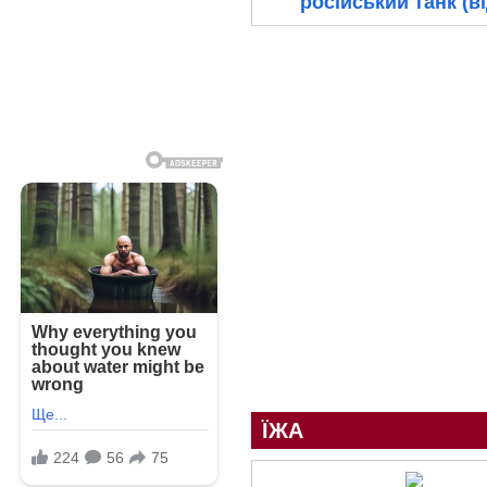
російський танк (в
ЇЖА