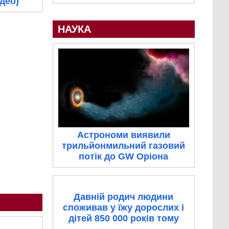
ідео)
НАУКА
Астрономи виявили
трильйонмильний газовий
потік до GW Оріона
Давній родич людини
споживав у їжу дорослих і
дітей 850 000 років тому