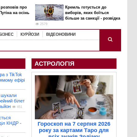
 розповів про
Кремль готується до
Путіна на осінь
виборів, яких боїться
більше за санкції - розвідка
2579
БІЗНЕС
КУРЙОЗИ
ВІДЕОНОВИНИ
АСТРОЛОГІЯ
ра з TikTok
ямому ефірі
и шукали
ейний білет
льйон
451
ється
діл КНДР -
Гороскоп на 7 серпня 2026
року за картами Таро для
всіх знаків Зодіаку