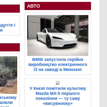
АВТО
дуття і
ти
BMW запустила серійне
виробництво електричного
i3 на заводі в Мюнхені
У Києві помітили культову
Mazda MX-5 першого
нському
покоління — ту саму
палили
«висувнооку»