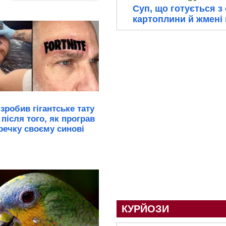
Суп, що готується з 
картоплини й жмені
зробив гігантське тату
 після того, як програв
речку своєму синові
КУРЙОЗИ