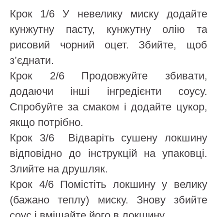
Крок 1/6 У невелику миску додайте
кунжутну пасту, кунжутну олію та
рисовий чорний оцет. Збийте, щоб
з’єднати.
Крок 2/6 Продовжуйте збивати,
додаючи інші інгредієнти соусу.
Спробуйте за смаком і додайте цукор,
якщо потрібно.
Крок 3/6 Відваріть сушену локшину
відповідно до інструкцій на упаковці.
Злийте на друшляк.
Крок 4/6 Помістіть локшину у велику
(бажано теплу) миску. Знову збийте
соус і вмішайте його в локшину.