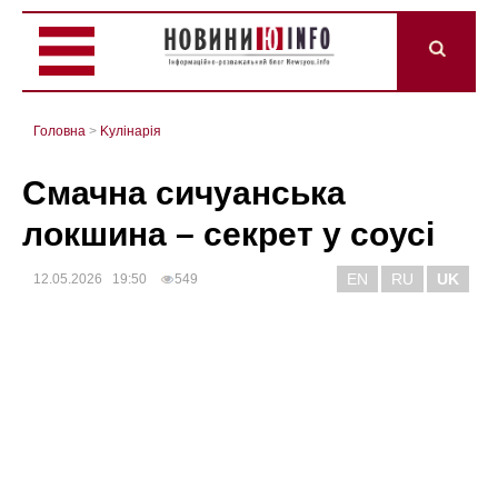
Головна
>
Kулінарія
Смачна сичуанська
локшина – секрет у соусі
EN
RU
UK
12.05.2026 19:50
549