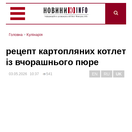
Головна
>
Kулінарія
рецепт картопляних котлет
із вчорашнього пюре
EN
RU
UK
03.05.2026 10:37
541