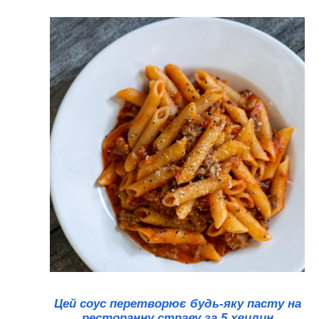
Цей соус перетворює будь-яку пасту на
ресторанну страву за 5 хвилин