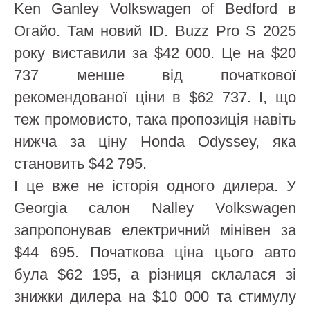
Ken Ganley Volkswagen of Bedford в
Огайо. Там новий ID. Buzz Pro S 2025
року виставили за $42 000. Це на $20
737 менше від початкової
рекомендованої ціни в $62 737. І, що
теж промовисто, така пропозиція навіть
нижча за ціну Honda Odyssey, яка
становить $42 795.
І це вже не історія одного дилера. У
Georgia салон Nalley Volkswagen
запропонував електричний мінівен за
$44 695. Початкова ціна цього авто
була $62 195, а різниця склалася зі
знижки дилера на $10 000 та стимулу