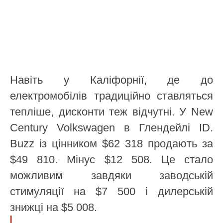
Навіть у Каліфорнії, де до
електромобілів традиційно ставляться
тепліше, дисконти теж відчутні. У New
Century Volkswagen в Глендейлі ID.
Buzz із цінником $62 318 продають за
$49 810. Мінус $12 508. Це стало
можливим завдяки заводській
стимуляції на $7 500 і дилерській
знижці на $5 008.