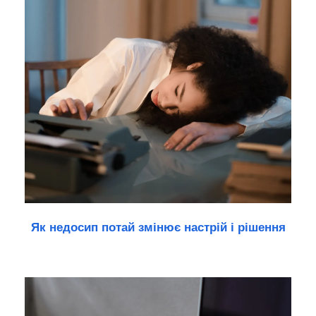
Як недосип потай змінює настрій і рішення