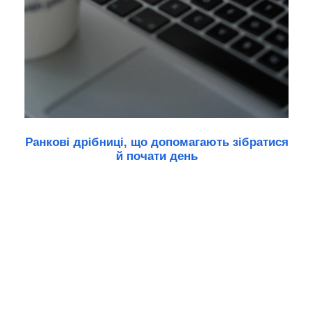
Ранкові дрібниці, що допомагають зібратися
й почати день