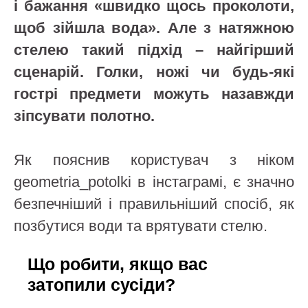
і бажання «швидко щось проколоти,
щоб зійшла вода». Але з натяжною
стелею такий підхід – найгірший
сценарій. Голки, ножі чи будь-які
гострі предмети можуть назавжди
зіпсувати полотно.
Як пояснив користувач з ніком
geometria_potolki в інстаграмі, є значно
безпечніший і правильніший спосіб, як
позбутися води та врятувати стелю.
Що робити, якщо вас
затопили сусіди?