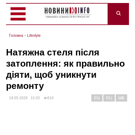
Головна
>
Lifestyle
Натяжна стеля після
затоплення: як правильно
діяти, щоб уникнути
ремонту
EN
RU
UK
19.05.2026 10:20
616