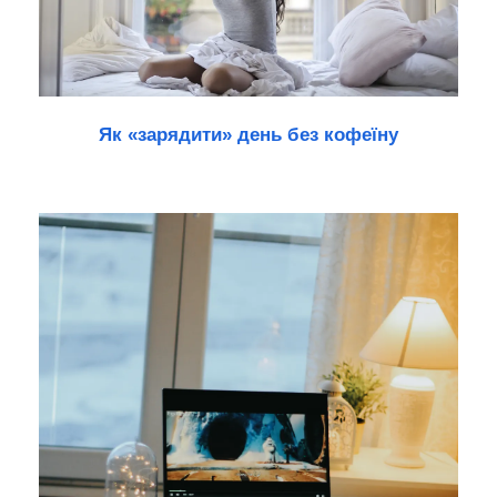
Як «зарядити» день без кофеїну