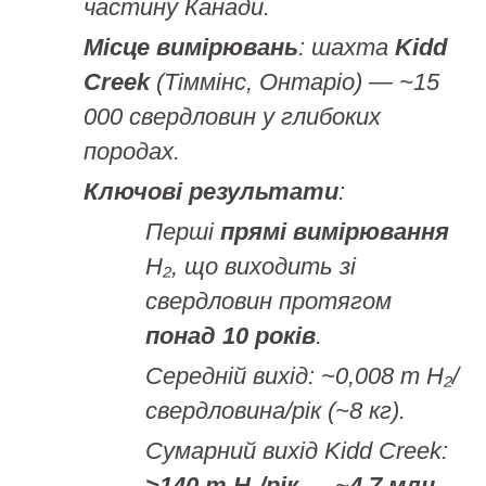
частину Канади.
Місце вимірювань
: шахта
Kidd
Creek
(Тіммінс, Онтаріо) — ~15
000 свердловин у глибоких
породах.
Ключові результати
:
Перші
прямі вимірювання
H₂, що виходить зі
свердловин протягом
понад 10 років
.
Середній вихід: ~0,008 т H₂/
свердловина/рік (~8 кг).
Сумарний вихід Kidd Creek:
>140 т H₂/рік
→ ~
4,7 млн