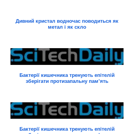
Дивний кристал водночас поводиться як
метал і як скло
Бактерії кишечника тренують епітелій
зберігати протизапальну пам’ять
Бактерії кишечника тренують епітелій