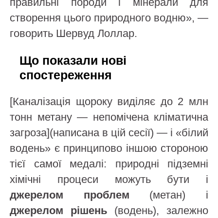
правильні породи і мінерали для
створення цього природного водню», —
говорить Шервуд Лоллар.
Що показали нові
спостереження
[Каналізація щороку виділяє до 2 млн
тонн метану — непомічена кліматична
загроза](написана в цій сесії) — і «білий
водень» є принципово іншою стороною
тієї самої медалі: природні підземні
хімічні процеси можуть бути і
джерелом проблем
(метан) і
джерелом рішень
(водень), залежно