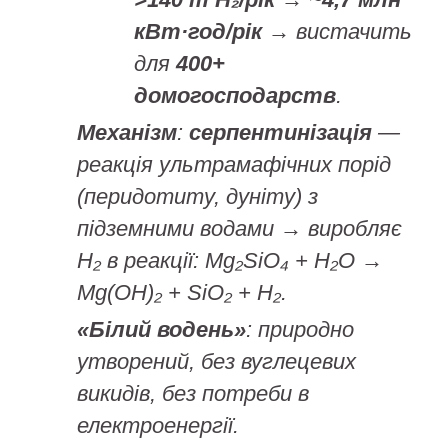
кВт·год/рік
→ вистачить
для
400+
домогосподарств
.
Механізм
:
серпентинізація
—
реакція ультрамафічних порід
(перидотиту, дуніту) з
підземними водами → виробляє
H₂ в реакції: Mg₂SiO₄ + H₂O →
Mg(OH)₂ + SiO₂ + H₂.
«Білий водень»
: природно
утворений, без вуглецевих
викидів, без потреби в
електроенергії.