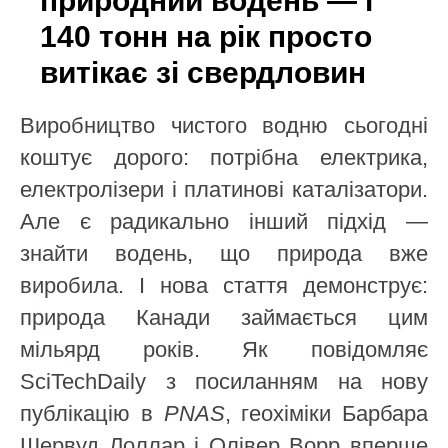
природний водень — і
140 тонн на рік просто
витікає зі свердловин
Виробництво чистого водню сьогодні
коштує дорого: потрібна електрика,
електролізери і платинові каталізатори.
Але є радикально інший підхід —
знайти водень, що природа вже
виробила. І нова стаття демонструє:
природа Канади займається цим
мільярд років. Як повідомляє
SciTechDaily з посиланням на нову
публікацію в
PNAS
, геохіміки Барбара
Шервуд Лоллар і Олівер Ворр вперше