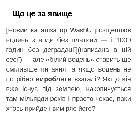
Що це за явище
[Новий каталізатор WashU розщеплює
водень з води без платини — і 1000
годин без деградації](написана в цій
сесії) — але «білий водень» ставить ще
сміливіше питання: а якщо водень не
потрібно
виробляти
взагалі? Якщо він
вже існує під землею, накопичується
там мільярди років і просто чекає, поки
хтось прийде і виміряє його?