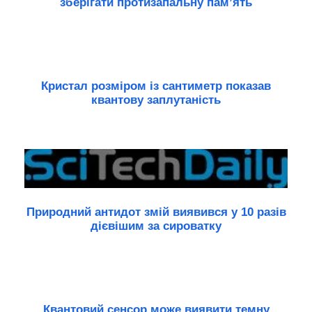
зберігати протизапальну пам’ять
Кристал розміром із сантиметр показав
квантову заплутаність
Природний антидот змій виявився у 10 разів
дієвішим за сироватку
Квантовий сенсор може виявити темну