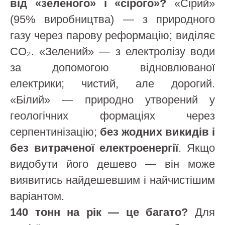
від «зеленого» і «сірого»?
«Сірий»
(95% виробництва) — з природного
газу через парову реформацію; виділяє
CO₂. «Зелений» — з електролізу води
за допомогою відновлюваної
електрики; чистий, але дорогий.
«Білий» — природно утворений у
геологічних формаціях через
серпентинізацію;
без жодних викидів і
без витраченої електроенергії
. Якщо
видобути його дешево — він може
виявитись найдешевшим і найчистішим
варіантом.
140 тонн на рік — це багато?
Для