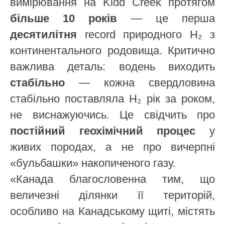
вимірювання на Kidd Creek протягом
більше 10 років
— це перша
десятилітня
record природного H₂ з
континентального родовища. Критично
важлива деталь: водень виходить
стабільно
— кожна свердловина
стабільно поставляла H₂ рік за роком,
не виснажуючись. Це свідчить про
постійний геохімічний процес
у
живих породах, а не про вичерпні
«бульбашки» накопиченого газу.
«Канада благословенна тим, що
величезні ділянки її територій,
особливо на Канадському щиті, містять