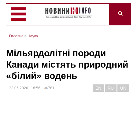
Головна
>
Наука
Мільярдолітні породи
Канади містять природний
«білий» водень
EN
RU
UK
23.05.2026 18:56
781