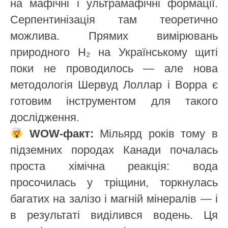
на мафічні і ультрамафічні формації.
Серпентинізація там теоретично
можлива. Прямих вимірювань
природного H₂ на Українському щиті
поки не проводилось — але нова
методологія Шервуд Лоллар і Ворра є
готовим інструментом для такого
дослідження.
WOW-факт:
Мільярд років тому в
підземних породах Канади почалась
проста хімічна реакція: вода
просочилась у тріщини, торкнулась
багатих на залізо і магній мінералів — і
в результаті виділився водень. Ця