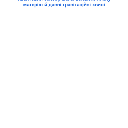
матерію й давні гравітаційні хвилі