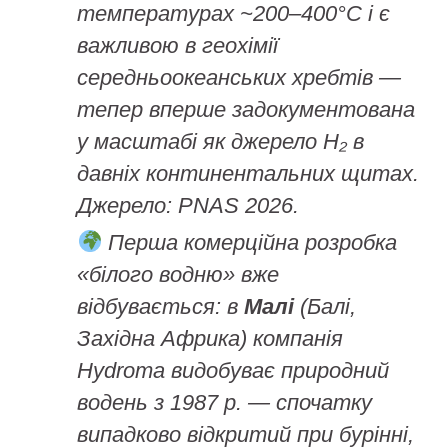
температурах ~200–400°C і є
важливою в геохімії
середньоокеанських хребтів —
тепер вперше задокументована
у масштабі як джерело H₂ в
давніх континентальних щитах.
Джерело: PNAS 2026.
Перша комерційна розробка
«білого водню» вже
відбувається: в
Малі
(Балі,
Західна Африка) компанія
Hydroma видобуває природний
водень з 1987 р. — спочатку
випадково відкритий при бурінні,