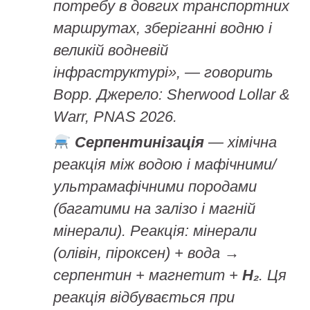
потребу в довгих транспортних
маршрутах, зберіганні водню і
великій водневій
інфраструктурі», — говорить
Ворр. Джерело: Sherwood Lollar &
Warr, PNAS 2026.
Серпентинізація
— хімічна
реакція між водою і мафічними/
ультрамафічними породами
(багатими на залізо і магній
мінерали). Реакція: мінерали
(олівін, піроксен) + вода →
серпентин + магнетит +
H₂
. Ця
реакція відбувається при