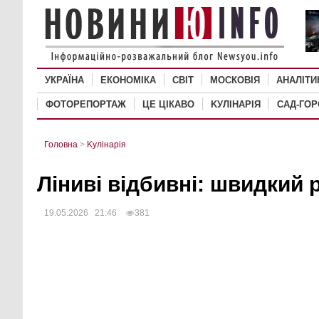
УКРАЇНА
ЕКОНОМІКА
СВІТ
MОСКОВІЯ
АНАЛІТИ
ФОТОРЕПОРТАЖ
ЦЕ ЦІКАВО
KУЛІНАРІЯ
САД-ГО
Головна
>
Kулінарія
Ліниві відбивні: швидкий 
19.05.2026 21:46
381