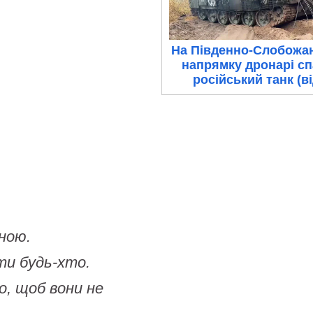
На Південно-Слобожа
напрямку дронарі с
російський танк (в
ною.
ти будь-хто.
о, щоб вони не