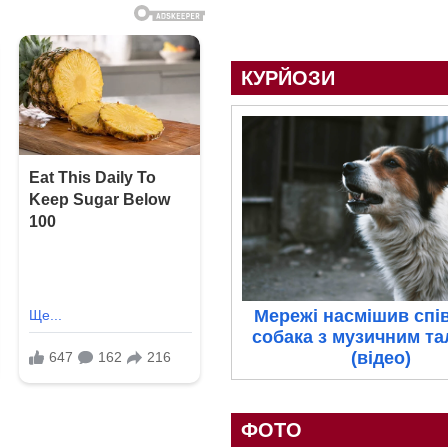
КУРЙОЗИ
Мережі насмішив спі
собака з музичним т
(відео)
ФОТО