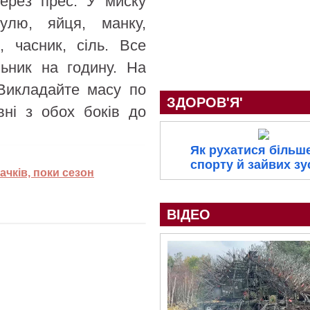
через прес. У миску
булю, яйця, манку,
, часник, сіль. Все
ьник на годину. На
 Викладайте масу по
ЗДОРОВ'Я'
вні з обох боків до
Як рухатися більш
спорту й зайвих з
ачків, поки сезон
ВІДЕО