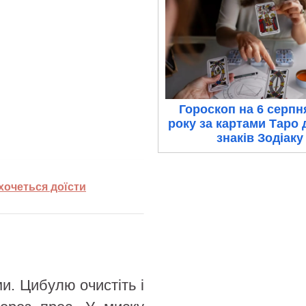
Гороскоп на 6 серпн
року за картами Таро 
знаків Зодіаку
ахочеться доїсти
и. Цибулю очистіть і