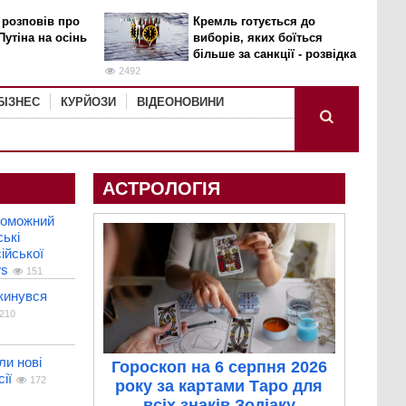
 розповів про
Кремль готується до
Путіна на осінь
виборів, яких боїться
більше за санкції - розвідка
2492
БІЗНЕС
КУРЙОЗИ
ВІДЕОНОВИНИ
АСТРОЛОГІЯ
роможний
ькі
ійської
ws
151
кинувся
210
и нові
Гороскоп на 6 серпня 2026
ії
172
року за картами Таро для
всіх знаків Зодіаку