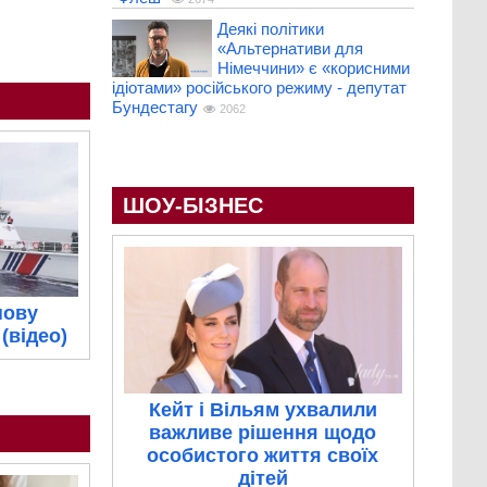
Деякі політики
«Альтернативи для
Німеччини» є «корисними
ідіотами» російського режиму - депутат
Бундестагу
2062
ШОУ-БІЗНЕС
нову
(відео)
Кейт і Вільям ухвалили
важливе рішення щодо
особистого життя своїх
дітей