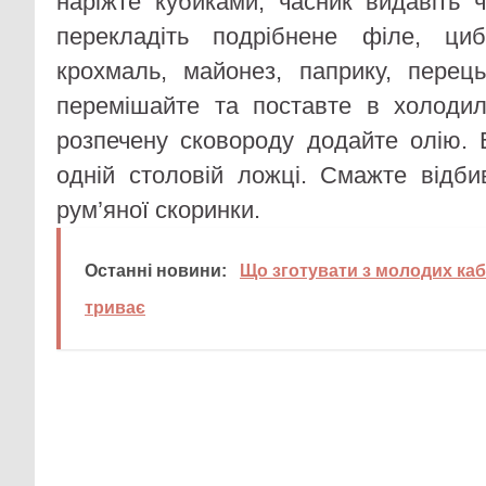
наріжте кубиками, часник видавіть 
перекладіть подрібнене філе, ци
крохмаль, майонез, паприку, перець
перемішайте та поставте в холодил
розпечену сковороду додайте олію.
одній столовій ложці. Смажте відби
рум’яної скоринки.
Останні новини:
Що зготувати з молодих каб
триває