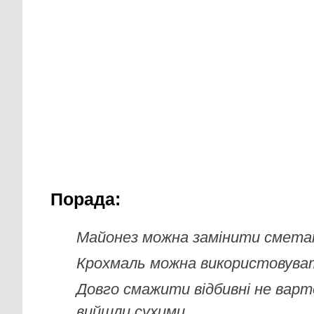
Порада:
Майонез можна замінити смета
Крохмаль можна використовува
Довго смажити відбивні не варт
вийшли сухими.