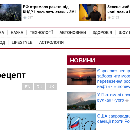
РФ отримала ракети від
Зеленський
КНДР і посилить атаки - ЗМІ
нові плани 
897
2483
КА
НАУКА
ТЕХНОЛОГІЇ
АВТОНОВИНИ
ЗДОРОВ'Я
ШОУ-
РОД
LIFESTYLE
АСТРОЛОГІЯ
НОВИНИ
Євросоюз несп
рецепт
заборонити морс
перевезення рос
нафти - Eurone
EN
RU
UK
У Гватемалі про
вулкан Фуего
США запровадил
санкції проти Рос