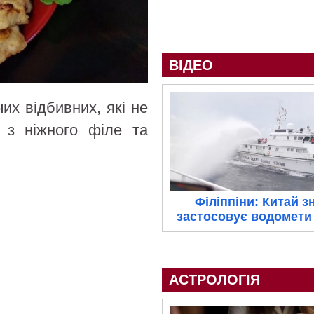
ВІДЕО
их відбивних, які не
я з ніжного філе та
Філіппіни: Китай з
застосовує водомети 
АСТРОЛОГІЯ