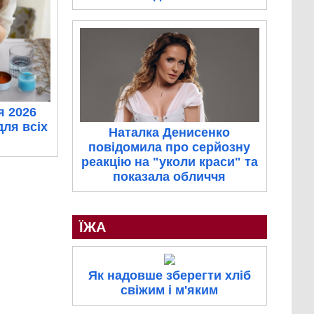
я 2026
для всіх
Наталка Денисенко
повідомила про серйозну
реакцію на "уколи краси" та
показала обличчя
ЇЖА
Як надовше зберегти хліб
свіжим і м'яким