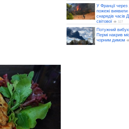
У Франції через 
пожежі виявили 
снарядів часів Д
світової
327
Потужний вибух 
Пермі накрив мі
чорним димом