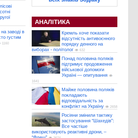
лісові
сотні
ругої
АНАЛІТИКА
на заводі в
Кремль хоче показати
сто густим
відсутність антивоєнного
1160
порядку денного на
виборах - політолог
632
Понад половина поляків
підтримує продовження
військової допомоги
Україні — опитування
1641
Майже половина поляків
покладають
відповідальність за
конфлікт на Україну
2658
Росіяни змінили тактику
застосування “Шахедів”:
Все частіше
використовують реактивні дрони, –
“Флеш”
2674