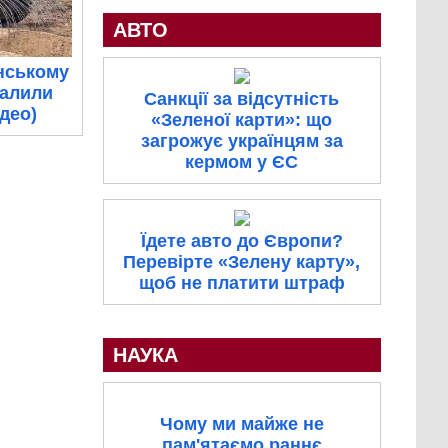
АВТО
нському
палили
Санкції за відсутність
ідео)
«Зеленої карти»: що
загрожує українцям за
кермом у ЄС
Їдете авто до Європи?
Перевірте «Зелену карту»,
щоб не платити штраф
НАУКА
Чому ми майже не
пам'ятаємо раннє