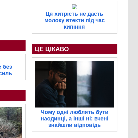
Ця хитрість не дасть
молоку втекти під час
кипіння
ЦЕ ЦІКАВО
е без
усиль
Чому одні люблять бути
наодинці, а інші ні: вчені
знайшли відповідь