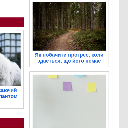
Як побачити прогрес, коли
здається, що його немає
ваючий
алантом