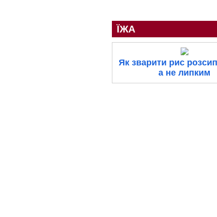
ЇЖА
Як зварити рис розси
а не липким