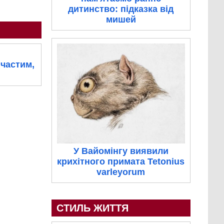
дитинство: підказка від
мишей
пчастим,
У Вайомінгу виявили
крихітного примата Tetonius
varleyorum
СТИЛЬ ЖИТТЯ