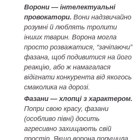
Ворони — інтелектуальні
провокатори.
Вони надзвичайно
розумні й люблять тролити
інших тварин. Ворона могла
просто розважатися, “зачіпаючи”
фазана, щоб подивитися на його
реакцію, або ж намагалася
відігнати конкурента від якогось
смаколика на дорозі.
Фазани — хлопці з характером.
Попри свою красу, фазани
(особливо півні) досить
агресивно захищають свій
простір. Якщо ворона порушила