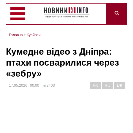
Головна
>
Курйози
Кумедне відео з Дніпра:
птахи посварилися через
«зебру»
EN
RU
UK
17.05.2026 00:00
2403