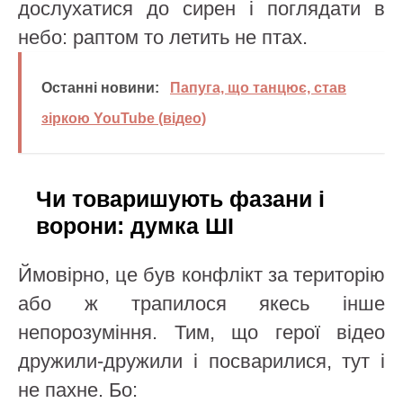
дослухатися до сирен і поглядати в
небо: раптом то летить не птах.
Останні новини:
Папуга, що танцює, став
зіркою YouTube (відео)
Чи товаришують фазани і
ворони: думка ШІ
Ймовірно, це був конфлікт за територію
або ж трапилося якесь інше
непорозуміння. Тим, що герої відео
дружили-дружили і посварилися, тут і
не пахне. Бо: