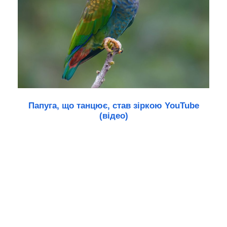
Папуга, що танцює, став зіркою YouTube
(відео)