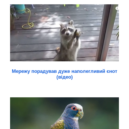
Мережу порадував дуже наполегливий єнот
(відео)