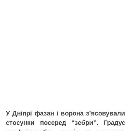
У Дніпрі фазан і ворона з’ясовували
стосунки посеред “зебри”. Градус