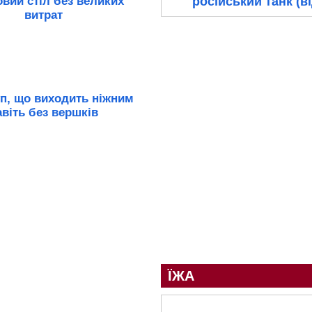
овий стіл без великих
російський танк (в
витрат
п, що виходить ніжним
авіть без вершків
ЇЖА