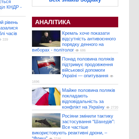
ється
діл КНДР -
АНАЛІТИКА
й рівень
казалися
Кремль хоче показати
лі часів
відсутність антивоєнного
339
порядку денного на
виборах - політолог
686
Понад половина поляків
підтримує продовження
військової допомоги
Україні — опитування
1696
Майже половина поляків
покладають
відповідальність за
конфлікт на Україну
2720
Росіяни змінили тактику
застосування “Шахедів”:
Все частіше
використовують реактивні дрони, –
“Флеш”
2746