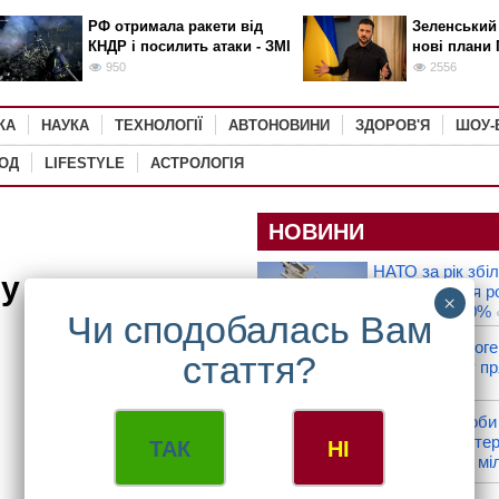
РФ отримала ракети від
Зеленський
КНДР і посилить атаки - ЗМІ
нові плани 
950
2556
КА
НАУКА
ТЕХНОЛОГІЇ
АВТОНОВИНИ
ЗДОРОВ'Я
ШОУ-
РОД
LIFESTYLE
АСТРОЛОГІЯ
НОВИНИ
НАТО за рік збі
у та авокадо
перехоплення р
літаків на 250%
EN
RU
UK
У Мексиці блоге
застрелили у пр
286
В Італії дві доб
викинутий лотер
ТАК
НІ
з виграшем у мі