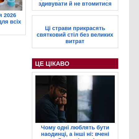
здивувати й не втомитися
я 2026
для всіх
Ці страви прикрасять
святковий стіл без великих
витрат
ЦЕ ЦІКАВО
Чому одні люблять бути
наодинці, а інші ні: вчені