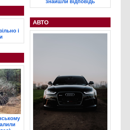
знайшли відповідь
АВТО
ільно і
и
нському
палили