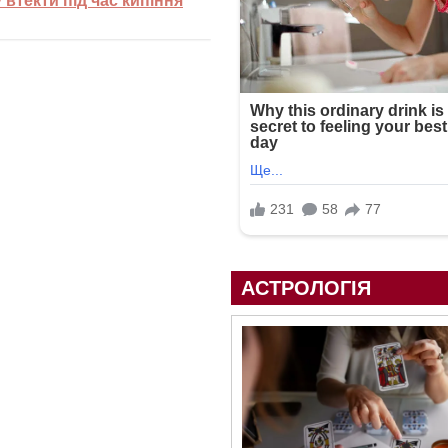
 втекти під час кипіння
АСТРОЛОГІЯ