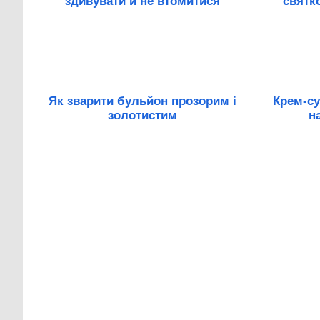
здивувати й не втомитися
святк
Як зварити бульйон прозорим і
Крем-су
золотистим
н