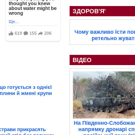
ЗДОРОВ'Я'
Чому важливо їсти пов
ретельно жуват
ВІДЕО
що готується з однієї
плини й жмені крупи
На Південно-Слобожа
напрямку дронарі с
 страви прикрасять