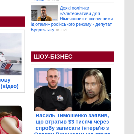
Деякі політики
«Альтернативи для
Німеччини» є «корисними
ідіотами» російського режиму - депутат
Бундестагу
2121
ШОУ-БІЗНЕС
нову
(відео)
Василь Тимошенко заявив,
що втратив $3 тисячі через
спробу записати інтерв'ю з