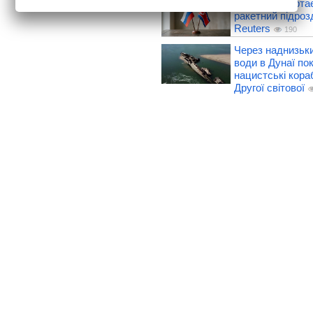
У Росії розгорта
ракетний підроз
Reuters
190
Через наднизьки
води в Дунаї по
нацистські кораб
Другої світової