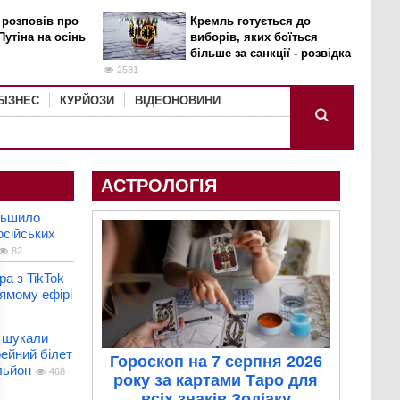
 розповів про
Кремль готується до
Путіна на осінь
виборів, яких боїться
більше за санкції - розвідка
2581
БІЗНЕС
КУРЙОЗИ
ВІДЕОНОВИНИ
АСТРОЛОГІЯ
льшило
осійських
82
ра з TikTok
ямому ефірі
и шукали
ейний білет
Гороскоп на 7 серпня 2026
льйон
468
року за картами Таро для
всіх знаків Зодіаку