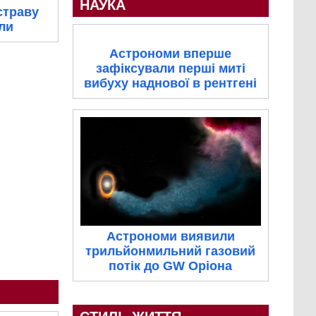
НАУКА
страву
ули
Астрономи вперше
зафіксували перші миті
вибуху наднової в рентгені
Астрономи виявили
трильйонмильний газовий
потік до GW Оріона