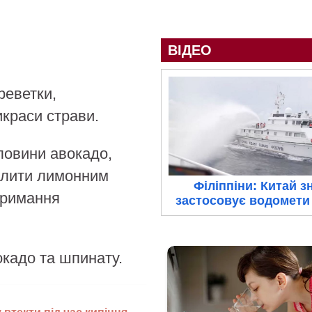
ВІДЕО
реветки,
краси страви.
ловини авокадо,
олити лимонним
Філіппіни: Китай з
тримання
застосовує водомети 
окадо та шпинату.