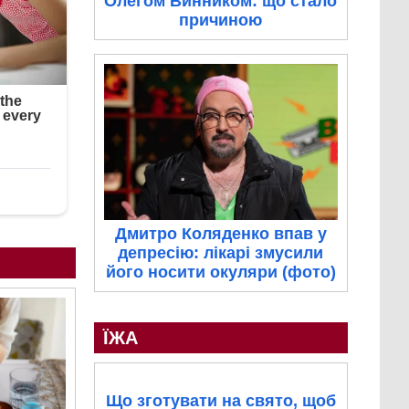
Олегом Винником: що стало
причиною
Дмитро Коляденко впав у
депресію: лікарі змусили
його носити окуляри (фото)
ЇЖА
Що зготувати на свято, щоб