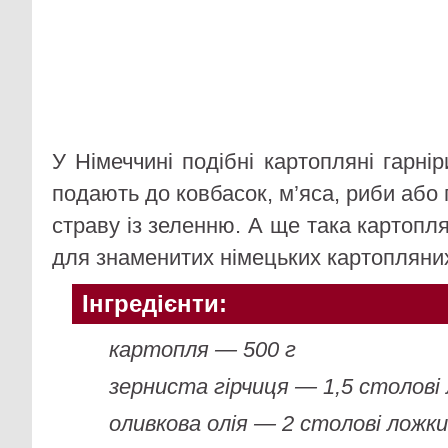
У Німеччині подібні картопляні гарнір
подають до ковбасок, м’яса, риби або 
страву із зеленню. А ще така картопл
для знаменитих німецьких картопляних
Інгредієнти:
картопля — 500 г
зерниста гірчиця — 1,5 столові
оливкова олія — 2 столові ложк