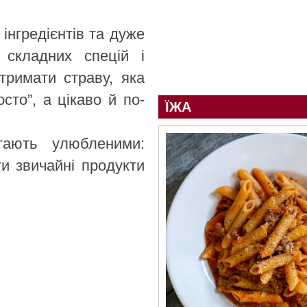
інгредієнтів та дуже
 складних спецій і
тримати страву, яка
сто”, а цікаво й по-
ЇЖА
тають улюбленими:
ти звичайні продукти