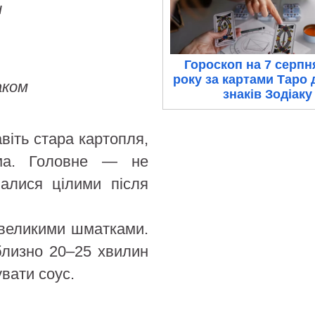
и
Гороскоп на 7 серпн
року за картами Таро 
аком
знаків Зодіаку
віть стара картопля,
ма. Головне — не
алися цілими після
 великими шматками.
иблизно 20–25 хвилин
увати соус.