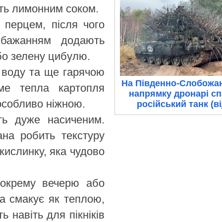
іть лимонним соком.
 перцем, після чого
 бажанням додають
бо зелену цибулю.
ь воду та ще гарячою
На Південно-Слобожа
аме тепла картопля
напрямку дронарі с
особливо ніжною.
російський танк (в
ть дуже насиченим.
ана робить текстуру
кислинку, яка чудово
 окрему вечерю або
на смакує як теплою,
ь навіть для пікніків