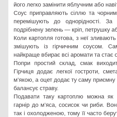
його легко замінити яблучним або нав
Соус приправляють сіллю та чорним
перемішують до однорідності. За
подрібнену зелень — кріп, петрушку а
Коли картопля готова, з неї зливают
змішують із гірчичним соусом. С
найкраще вбирає всі аромати та стає 
Попри простий склад, смак виходи
Гірчиця додає легкої гостроти, смет
м’якою, а оцет додає ту саму приємну 
балансує страву.
Подавати таку картоплю можна як
гарнір до м’яса, сосисок чи риби. Во
так і охолодженою, тому її часто берут