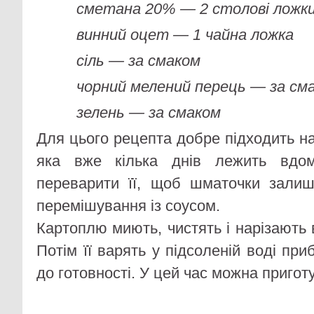
сметана 20% — 2 столові ложк
винний оцет — 1 чайна ложка
сіль — за смаком
чорний мелений перець — за см
зелень — за смаком
Для цього рецепта добре підходить на
яка вже кілька днів лежить вдо
переварити її, щоб шматочки залиш
перемішування із соусом.
Картоплю миють, чистять і нарізають
Потім її варять у підсоленій воді пр
до готовності. У цей час можна пригот