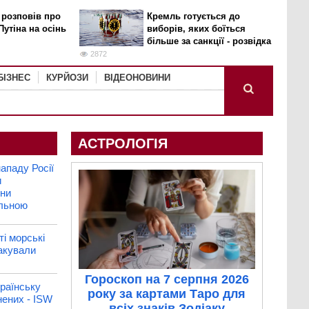
 розповів про
Кремль готується до
Путіна на осінь
виборів, яких боїться
більше за санкції - розвідка
2872
БІЗНЕС
КУРЙОЗИ
ВІДЕОНОВИНИ
АСТРОЛОГІЯ
ападу Росії
и
їни
ільною
ті морські
акували
Гороскоп на 7 серпня 2026
раїнську
року за картами Таро для
нених - ISW
всіх знаків Зодіаку