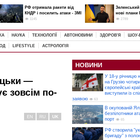
РФ отримала ракети від
Зеленський
КНДР і посилить атаки - ЗМІ
нові плани 
1145
2789
КА
НАУКА
ТЕХНОЛОГІЇ
АВТОНОВИНИ
ЗДОРОВ'Я
ШОУ-
РОД
LIFESTYLE
АСТРОЛОГІЯ
НОВИНИ
У 18-у річницю н
ецьки —
на Грузію чотир
європейські кра
є зовсім по-
виступили із сп
заявою
63
В окупованій Ял
безпілотники ат
EN
RU
UK
порт
65
РФ створила "ук
бригаду" з поло