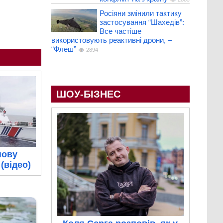
Росіяни змінили тактику
застосування “Шахедів”:
Все частіше
використовують реактивні дрони, –
“Флеш”
2894
ШОУ-БІЗНЕС
нову
(відео)