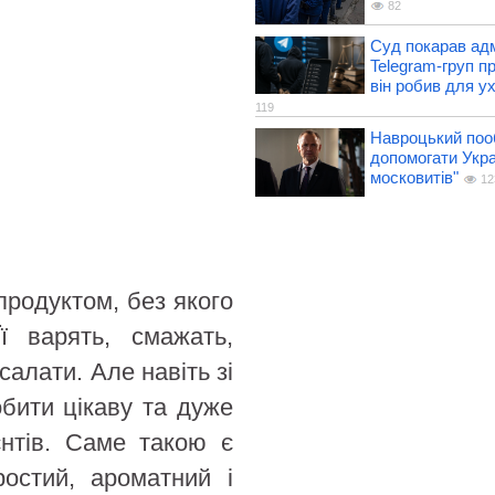
82
Суд покарав ад
Telegram-груп п
він робив для у
119
Навроцький поо
допомогати Укра
московитів"
12
продуктом, без якого
ї варять, смажать,
салати. Але навіть зі
обити цікаву та дуже
єнтів. Саме такою є
ростий, ароматний і