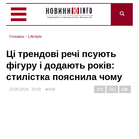
Головна
>
Lifestyle
Ці трендові речі псують
фігуру і додають років:
стилістка пояснила чому
EN
RU
UK
23.05.2026 23:00
630