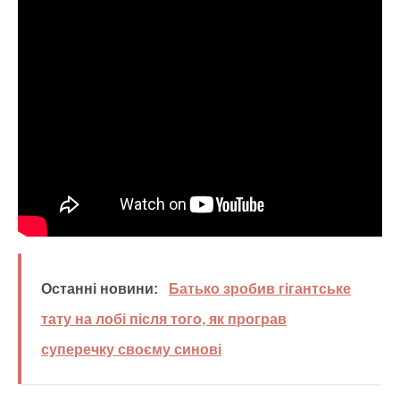
Останні новини:
Батько зробив гігантське
тату на лобі після того, як програв
суперечку своєму синові