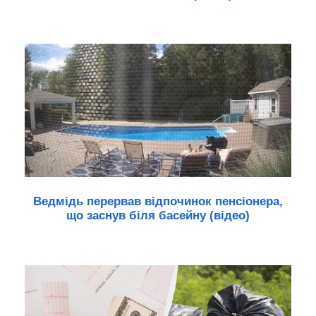
Ведмідь перервав відпочинок пенсіонера,
що заснув біля басейну (відео)