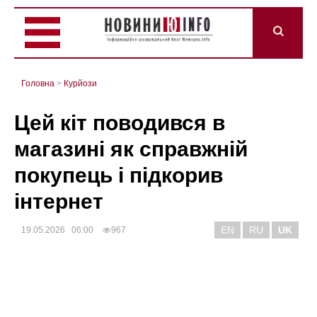
Головна
>
Курйози
Цей кіт поводився в
магазині як справжній
покупець і підкорив
інтернет
EN
RU
UK
19.05.2026 06:00
967