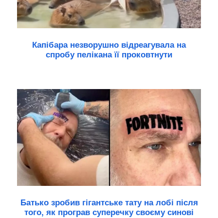
Капібара незворушно відреагувала на
спробу пелікана її проковтнути
Батько зробив гігантське тату на лобі після
того, як програв суперечку своєму синові