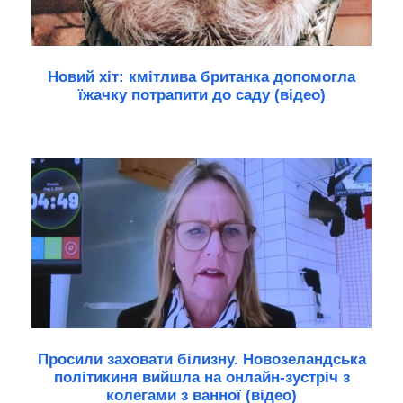
Новий хіт: кмітлива британка допомогла
їжачку потрапити до саду (відео)
Просили заховати білизну. Новозеландська
політикиня вийшла на онлайн-зустріч з
колегами з ванної (відео)