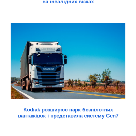
на інвалідних візках
Kodiak розширює парк безпілотних
вантажівок і представила систему Gen7