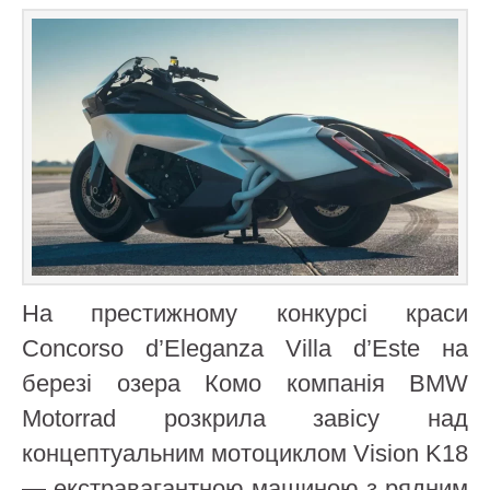
На престижному конкурсі краси
Concorso d’Eleganza Villa d’Este на
березі озера Комо компанія BMW
Motorrad розкрила завісу над
концептуальним мотоциклом Vision K18
— екстравагантною машиною з рядним