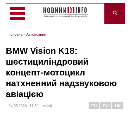
Головна
>
Автоновини
BMW Vision K18:
шестициліндровий
концепт-мотоцикл
натхненний надзвуковою
авіацією
EN
RU
UK
24.05.2026 11:50
446