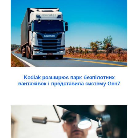
Kodiak розширює парк безпілотних
вантажівок і представила систему Gen7