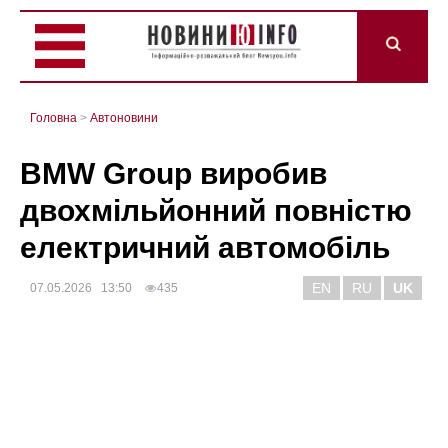
Головна
>
Автоновини
BMW Group виробив
двохмільйонний повністю
електричний автомобіль
EN
RU
UK
07.05.2026 13:50
435