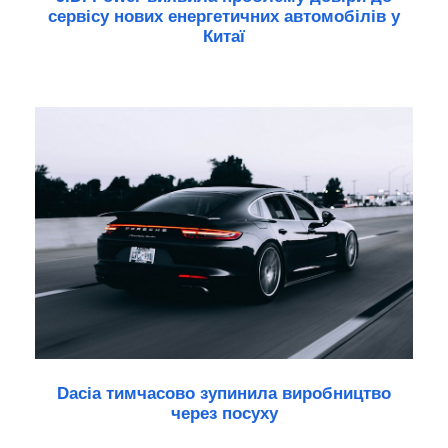
сервісу нових енергетичних автомобілів у
Китаї
Dacia тимчасово зупинила виробництво
через посуху