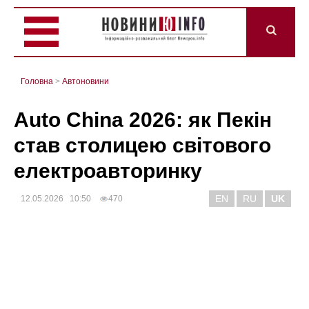
Головна
>
Автоновини
Auto China 2026: як Пекін
став столицею світового
електроавторинку
EN
RU
UK
12.05.2026 10:50
470