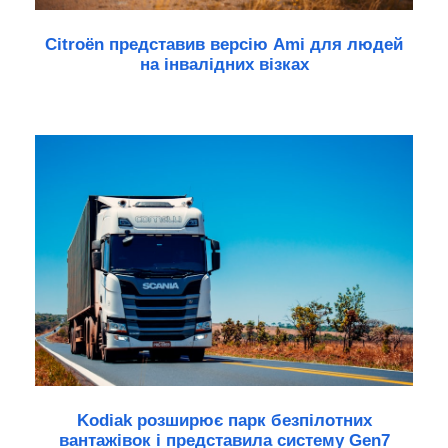
Citroën представив версію Ami для людей
на інвалідних візках
Kodiak розширює парк безпілотних
вантажівок і представила систему Gen7