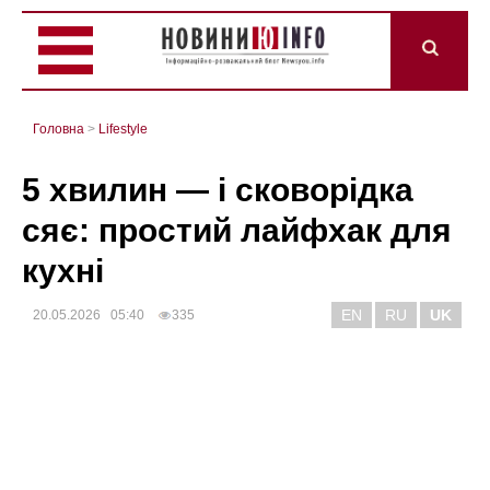
Головна
>
Lifestyle
5 хвилин — і сковорідка
сяє: простий лайфхак для
кухні
EN
RU
UK
20.05.2026 05:40
335