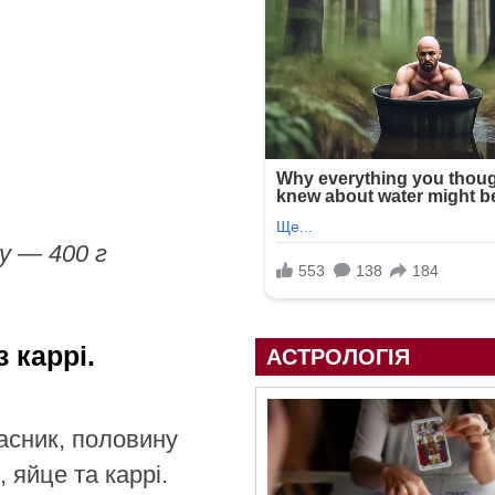
у — 400 г
 каррі.
АСТРОЛОГІЯ
асник, половину
 яйце та каррі.