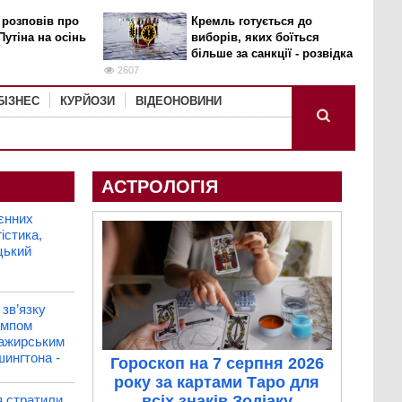
 розповів про
Кремль готується до
Путіна на осінь
виборів, яких боїться
більше за санкції - розвідка
2607
БІЗНЕС
КУРЙОЗИ
ВІДЕОНОВИНИ
АСТРОЛОГІЯ
єнних
істика,
цький
зв’язку
рампом
сажирським
шингтона -
Гороскоп на 7 серпня 2026
року за картами Таро для
я стратили
всіх знаків Зодіаку