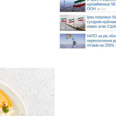
щонайменше 56 
ООН
214
Іран погрожує б
сусіднім країнам
нових атак США
НАТО за рік збі
перехоплення р
літаків на 250%