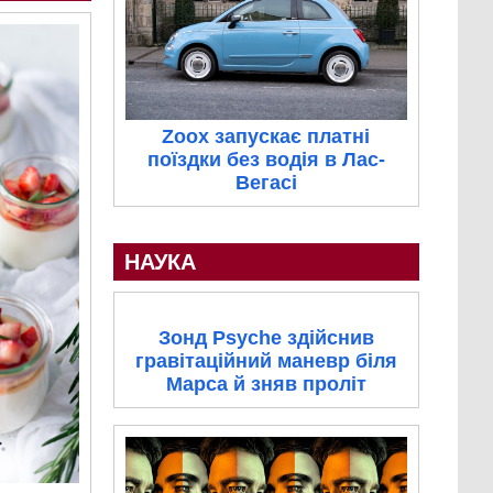
Zoox запускає платні
поїздки без водія в Лас-
Вегасі
НАУКА
Зонд Psyche здійснив
гравітаційний маневр біля
Марса й зняв проліт