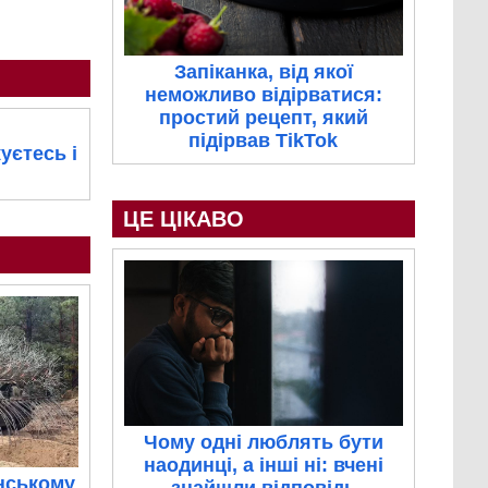
Запіканка, від якої
неможливо відірватися:
простий рецепт, який
підірвав TikTok
уєтесь і
ЦЕ ЦІКАВО
Чому одні люблять бути
наодинці, а інші ні: вчені
нському