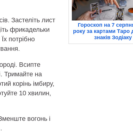
сів. Застеліть лист
Гороскоп на 7 серпн
іть фрикадельки
року за картами Таро 
знаків Зодіаку
 Їх потрібно
ування.
ороді. Всипте
і. Тримайте на
тий корінь імбиру,
отуйте 10 хвилин,
Зменште вогонь і
.