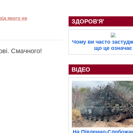
від якого не
ЗДОРОВ'Я'
Чому ви часто застудж
що це означає
ві. Смачного!
ВІДЕО
На Південно-Слобожа