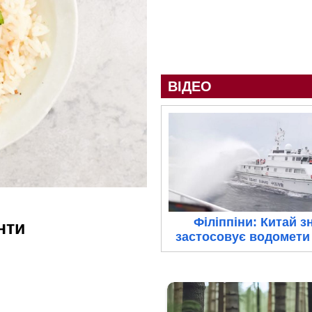
ВІДЕО
Філіппіни: Китай з
нти
застосовує водомети 