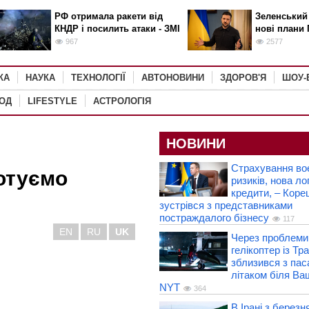
РФ отримала ракети від
Зеленський
КНДР і посилить атаки - ЗМІ
нові плани 
967
2577
КА
НАУКА
ТЕХНОЛОГІЇ
АВТОНОВИНИ
ЗДОРОВ'Я
ШОУ-
РОД
LIFESTYLE
АСТРОЛОГІЯ
НОВИНИ
Страхування во
готуємо
ризиків, нова лог
кредити, – Коре
зустрівся з представниками
постраждалого бізнесу
117
EN
RU
UK
Через проблеми 
гелікоптер із Т
зблизився з па
літаком біля Ва
NYT
364
В Ірані з березн