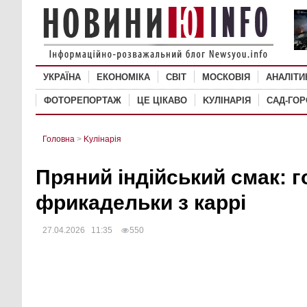
УКРАЇНА
ЕКОНОМІКА
СВІТ
MОСКОВІЯ
АНАЛІТИ
ФОТОРЕПОРТАЖ
ЦЕ ЦІКАВО
KУЛІНАРІЯ
САД-ГО
Головна
>
Kулінарія
Пряний індійський смак: 
фрикадельки з каррі
27.04.2026 11:35
550