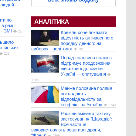
людей -
ити по
АНАЛІТИКА
 в разі
 - ЗМІ
278
Кремль хоче показати
відсутність антивоєнного
льшило
порядку денного на
осійських
виборах - політолог
701
222
Понад половина поляків
підтримує продовження
військової допомоги
Україні — опитування
1708
Майже половина поляків
покладають
відповідальність за
конфлікт на Україну
2740
Росіяни змінили тактику
застосування “Шахедів”:
Все частіше
використовують реактивні дрони, –
“Флеш”
2768