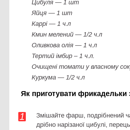
Цибуля — 1 шт
Яйця — 1 шт
Каррі — 1 ч.л
Кмин мелений — 1/2 ч.л
Оливкова олія — 1 ч.л
Тертий імбир – 1 ч.л.
Очищені томати у власному сок
Куркума — 1/2 ч.л
Як приготувати фрикадельки з
Змішайте фарш, подрібнений ч
дрібно нарізаної цибулі, перець,