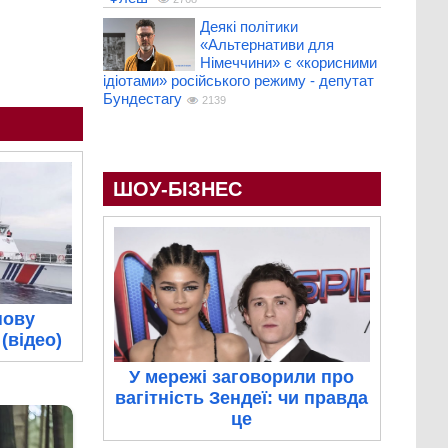
Деякі політики
«Альтернативи для
Німеччини» є «корисними
ідіотами» російського режиму - депутат
Бундестагу
2139
ШОУ-БІЗНЕС
нову
(відео)
У мережі заговорили про
вагітність Зендеї: чи правда
це