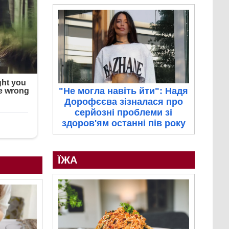
"Не могла навіть йти": Надя
Дорофєєва зізналася про
серйозні проблеми зі
здоров'ям останні пів року
ЇЖА