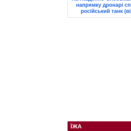
напрямку дронарі с
російський танк (в
ЇЖА