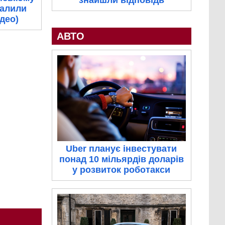
знайшли відповідь
палили
ідео)
АВТО
Uber планує інвестувати
понад 10 мільярдів доларів
у розвиток роботакси