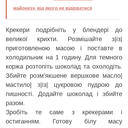
майонезу, від якого не відірватися
Крекери подрібніть у блендері до
великої крихти. Розмішайте з|із|
приготовленою масою і поставте в
холодильник на 1 годину. Для темного
коржа розтопіть шоколад та охолодіть.
Збийте розм’якшене вершкове масло|
мастило| з|із| цукровою пудрою до
пишності. Додайте шоколад і збийте
разом.
Зробіть те саме з крекерами і
остиганням. Готову білу масу