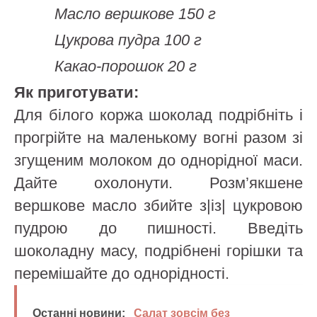
Масло вершкове 150 г
Цукрова пудра 100 г
Какао-порошок 20 г
Як приготувати:
Для білого коржа шоколад подрібніть і
прогрійте на маленькому вогні разом зі
згущеним молоком до однорідної маси.
Дайте охолонути. Розм’якшене
вершкове масло збийте з|із| цукровою
пудрою до пишності. Введіть
шоколадну масу, подрібнені горішки та
перемішайте до однорідності.
Останні новини:
Салат зовсім без