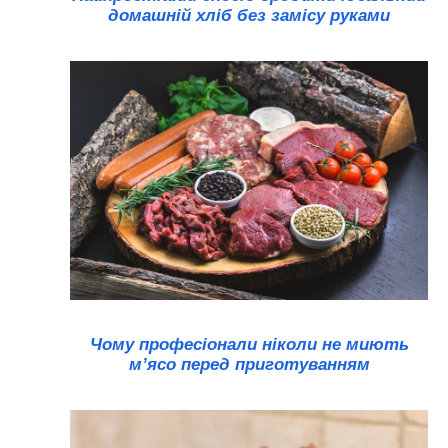
домашній хліб без замісу руками
Чому професіонали ніколи не миють
м’ясо перед приготуванням