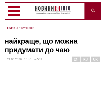
Головна
>
Kулінарія
найкраще, що можна
придумати до чаю
EN
RU
UK
21.04.2026 15:40
509