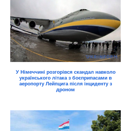
У Німеччині розгорівся скандал навколо
українського літака з боєприпасами в
аеропорту Лейпцига після інциденту з
дроном