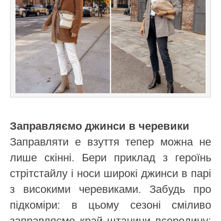
Заправляємо джинси в черевики
Заправляти e взуття тепер можна не
лише скінні. Бери приклад з героїнь
стрітстайлу і носи широкі джинси в парі
з високими черевиками. Забудь про
підкоміри: в цьому сезоні сміливо
заправляємо край штанини всередину: