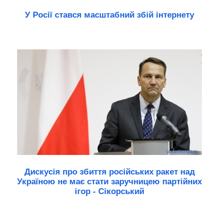
У Росії стався масштабний збій інтернету
Дискусія про збиття російських ракет над
Україною не має стати заручницею партійних
ігор - Сікорський