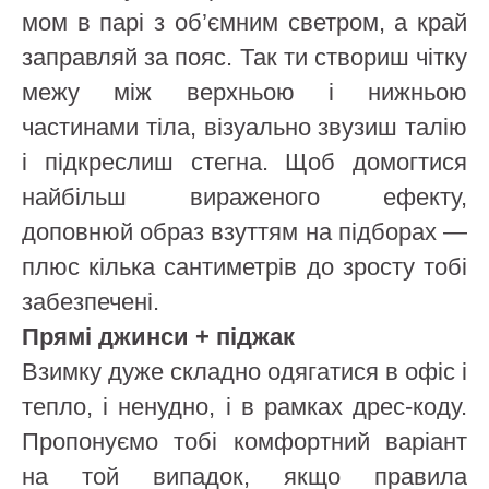
мом в парі з об’ємним светром, а край
заправляй за пояс. Так ти створиш чітку
межу між верхньою і нижньою
частинами тіла, візуально звузиш талію
і підкреслиш стегна. Щоб домогтися
найбільш вираженого ефекту,
доповнюй образ взуттям на підборах —
плюс кілька сантиметрів до зросту тобі
забезпечені.
Прямі джинси + піджак
Взимку дуже складно одягатися в офіс і
тепло, і ненудно, і в рамках дрес-коду.
Пропонуємо тобі комфортний варіант
на той випадок, якщо правила