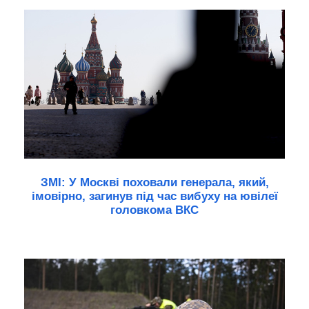
ЗМІ: У Москві поховали генерала, який,
імовірно, загинув під час вибуху на ювілеї
головкома ВКС