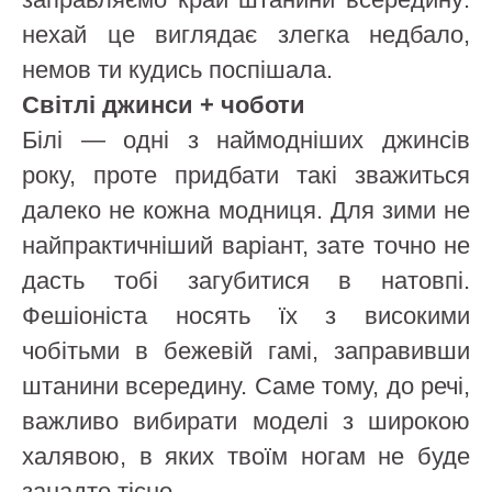
нехай це виглядає злегка недбало,
немов ти кудись поспішала.
Світлі джинси + чоботи
Білі — одні з наймодніших джинсів
року, проте придбати такі зважиться
далеко не кожна модниця. Для зими не
найпрактичніший варіант, зате точно не
дасть тобі загубитися в натовпі.
Фешіоніста носять їх з високими
чобітьми в бежевій гамі, заправивши
штанини всередину. Саме тому, до речі,
важливо вибирати моделі з широкою
халявою, в яких твоїм ногам не буде
занадто тісно.