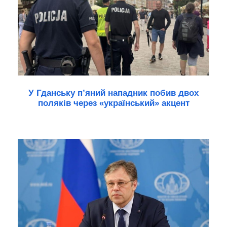
У Гданську п’яний нападник побив двох
поляків через «український» акцент