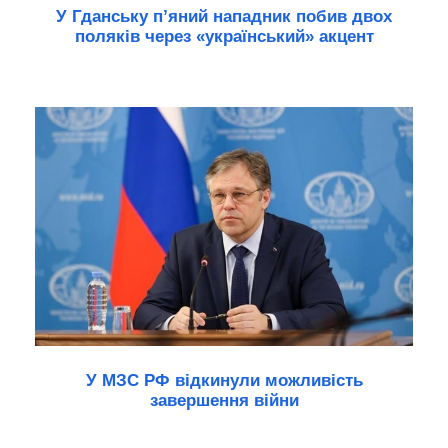
У Гданську п’яний нападник побив двох
поляків через «український» акцент
У МЗС РФ відкинули можливість
завершення війни