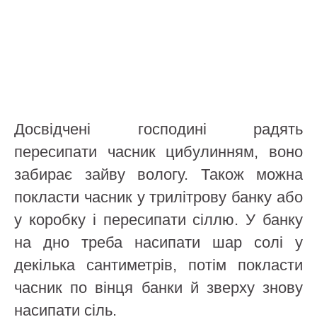
Досвідчені господині радять
пересипати часник цибулинням, воно
забирає зайву вологу. Також можна
покласти часник у трилітрову банку або
у коробку і пересипати сіллю. У банку
на дно треба насипати шар солі у
декілька сантиметрів, потім покласти
часник по вінця банки й зверху знову
насипати сіль.