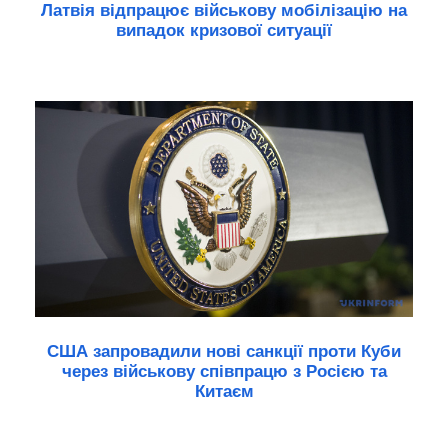
Латвія відпрацює військову мобілізацію на
випадок кризової ситуації
США запровадили нові санкції проти Куби
через військову співпрацю з Росією та
Китаєм