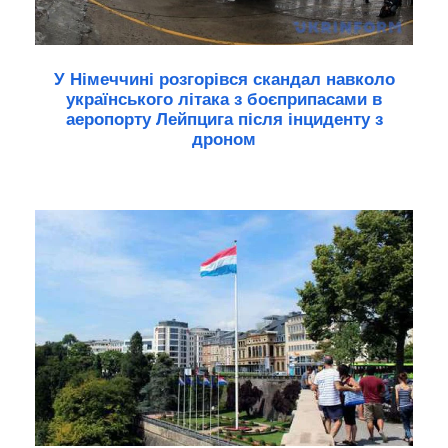
У Німеччині розгорівся скандал навколо
українського літака з боєприпасами в
аеропорту Лейпцига після інциденту з
дроном