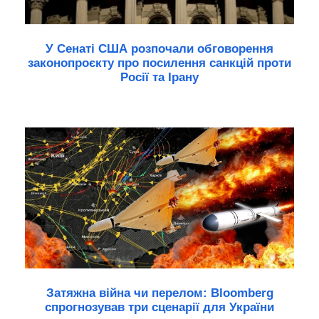
У Сенаті США розпочали обговорення
законопроєкту про посилення санкцій проти
Росії та Ірану
Затяжна війна чи перелом: Bloomberg
спрогнозував три сценарії для України