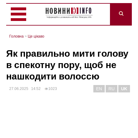
Головна
>
Це цікаво
Як правильно мити голову
в спекотну пору, щоб не
нашкодити волоссю
EN
RU
UK
27.06.2025 14:52
1023