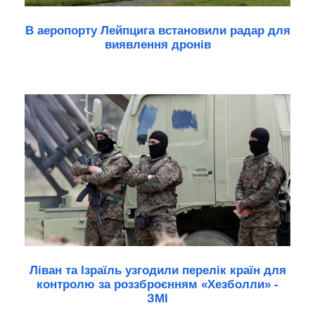
В аеропорту Лейпцига встановили радар для
виявлення дронів
Ліван та Ізраїль узгодили перелік країн для
контролю за роззброєнням «Хезболли» -
ЗМІ