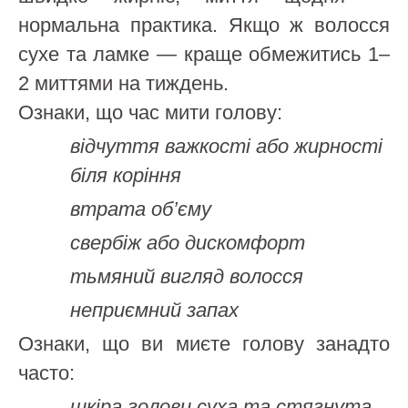
нормальна практика. Якщо ж волосся
сухе та ламке — краще обмежитись 1–
2 миттями на тиждень.
Ознаки, що час мити голову:
відчуття важкості або жирності
біля коріння
втрата об’єму
свербіж або дискомфорт
тьмяний вигляд волосся
неприємний запах
Ознаки, що ви миєте голову занадто
часто:
шкіра голови суха та стягнута