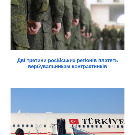
Дві третини російських регіонів платять
вербувальникам контрактників