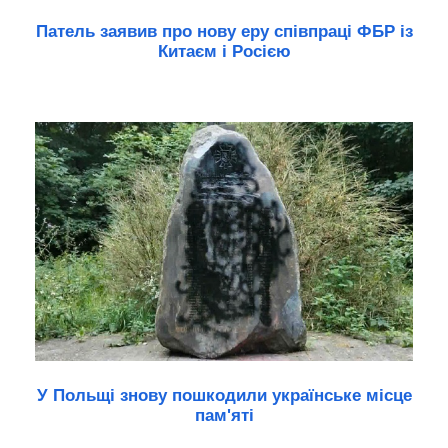
Патель заявив про нову еру співпраці ФБР із
Китаєм і Росією
У Польщі знову пошкодили українське місце
пам'яті