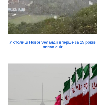
У столиці Нової Зеландії вперше за 15 років
випав сніг