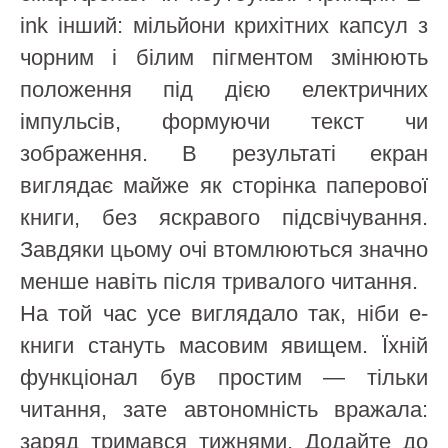
ink інший: мільйони крихітних капсул з
чорним і білим пігментом змінюють
положення під дією електричних
імпульсів, формуючи текст чи
зображення. В результаті екран
виглядає майже як сторінка паперової
книги, без яскравого підсвічування.
Завдяки цьому очі втомлюються значно
менше навіть після тривалого читання.
На той час усе виглядало так, ніби е-
книги стануть масовим явищем. Їхній
функціонал був простим — тільки
читання, зате автономність вражала:
заряд тримався тижнями. Додайте до