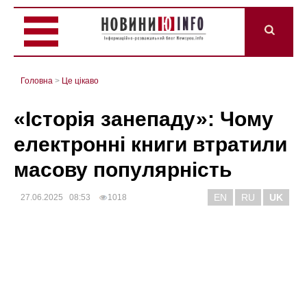
Головна
>
Це цікаво
«Історія занепаду»: Чому
електронні книги втратили
масову популярність
EN
RU
UK
27.06.2025 08:53
1018