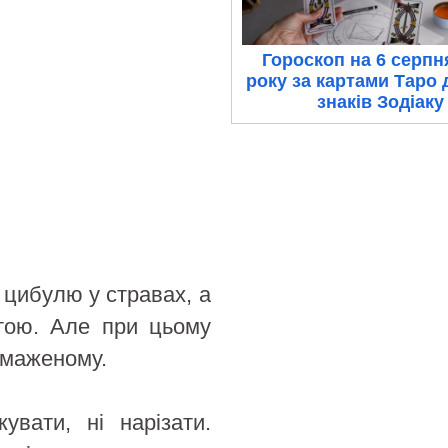
Гороскоп на 6 серпн
року за картами Таро 
знаків Зодіаку
 цибулю у стравах, а
отою. Але при цьому
смаженому.
увати, ні нарізати.