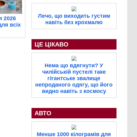
Лечо, що виходить густим
я 2026
навіть без крохмалю
для всіх
ЦЕ ЦІКАВО
Нема що вдягнути? У
чилійській пустелі таке
гігантське звалище
непроданого одягу, що його
видно навіть з космосу
АВТО
Менше 1000 кілограмів для