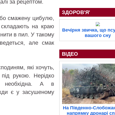
алі за рецептом.
ЗДОРОВ'Я'
 або смажену цибулю,
 складають на краю
Вечірня звичка, що псу
нити в пил. У такому
вашого сну
ведеться, але смак
ВІДЕО
подиням, які хочуть,
 під рукою. Нерідко
а необхідна. А в
жди є у засушеному
На Південно-Слобожа
напрямку дронарі с