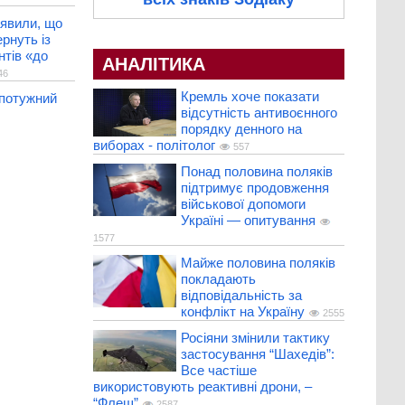
аявили, що
рнуть із
нтів «до
АНАЛІТИКА
46
Кремль хоче показати
 потужний
відсутність антивоєнного
порядку денного на
виборах - політолог
557
Понад половина поляків
підтримує продовження
військової допомоги
Україні — опитування
1577
Майже половина поляків
покладають
відповідальність за
конфлікт на Україну
2555
Росіяни змінили тактику
застосування “Шахедів”:
Все частіше
використовують реактивні дрони, –
“Флеш”
2587