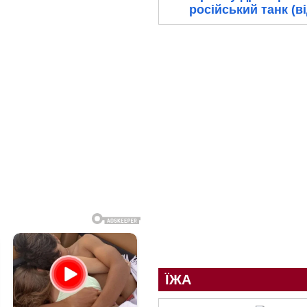
російський танк (в
ЇЖА