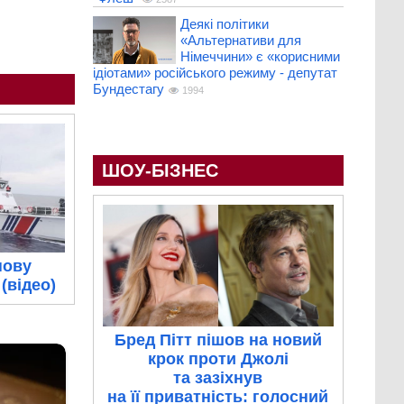
Деякі політики
«Альтернативи для
Німеччини» є «корисними
ідіотами» російського режиму - депутат
Бундестагу
1994
ШОУ-БІЗНЕС
нову
(відео)
Бред Пітт пішов на новий
крок проти Джолі
та зазіхнув
на її приватність: голосний