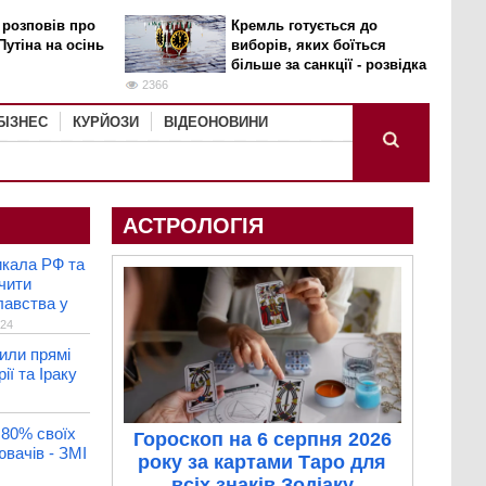
 розповів про
Кремль готується до
Путіна на осінь
виборів, яких боїться
більше за санкції - розвідка
2366
БІЗНЕС
КУРЙОЗИ
ВІДЕОНОВИНИ
АСТРОЛОГІЯ
икала РФ та
чити
лавства у
24
или прямі
ії та Іраку
80% своїх
Гороскоп на 6 серпня 2026
вачів - ЗМІ
року за картами Таро для
всіх знаків Зодіаку