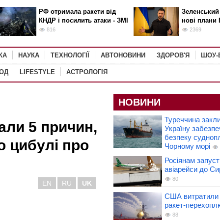
РФ отримала ракети від
Зеленський
КНДР і посилить атаки - ЗМІ
нові плани 
816
2369
КА
НАУКА
ТЕХНОЛОГІЇ
АВТОНОВИНИ
ЗДОРОВ'Я
ШОУ-
РОД
LIFESTYLE
АСТРОЛОГІЯ
НОВИНИ
Туреччина закл
али 5 причин,
Україну забезпе
безпеку судноп
о цибулі про
Чорному морі
Росіянам запуст
авіарейси до Сир
80
EN
RU
UK
США витратили 
ракет-перехоплю
88