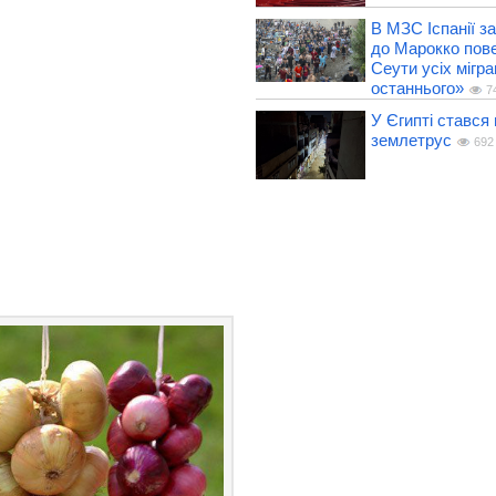
В МЗС Іспанії з
до Марокко пове
Сеути усіх мігра
останнього»
7
У Єгипті стався
землетрус
692