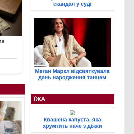
скандал у суді
Меган Маркл відсвяткувала
день народження танцем
ЇЖА
Квашена капуста, яка
хрумтить наче з діжки