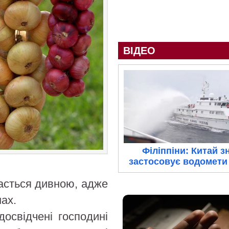
ВІДЕО
Філіппіни: Китай з
застосовує водомети 
асться дивною, адже
нах.
досвідчені господині