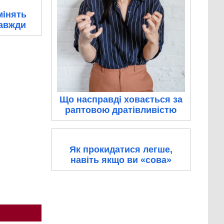
мінять
завжди
Що насправді ховається за
раптовою дратівливістю
Як прокидатися легше,
навіть якщо ви «сова»