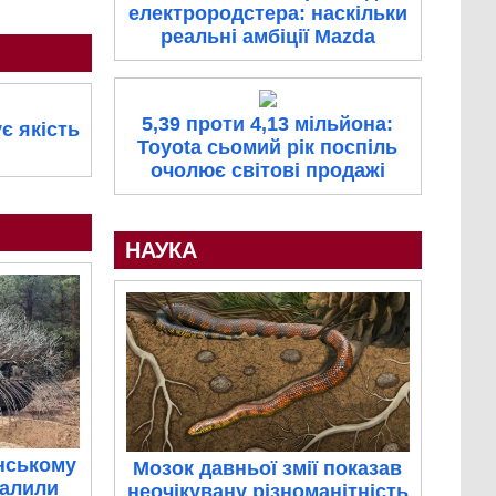
електрородстера: наскільки
реальні амбіції Mazda
5,39 проти 4,13 мільйона:
є якість
Toyota сьомий рік поспіль
очолює світові продажі
НАУКА
нському
Мозок давньої змії показав
палили
неочікувану різноманітність