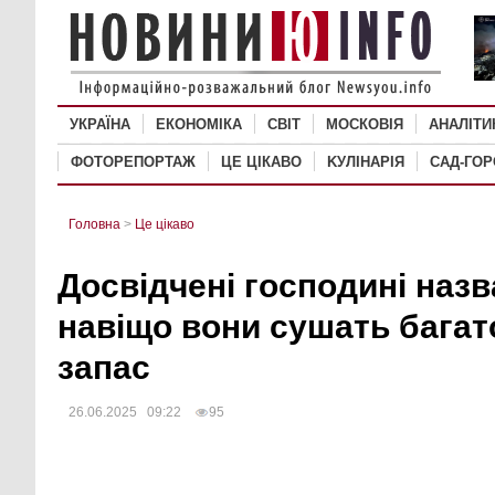
УКРАЇНА
ЕКОНОМІКА
СВІТ
MОСКОВІЯ
АНАЛІТИ
ФОТОРЕПОРТАЖ
ЦЕ ЦІКАВО
KУЛІНАРІЯ
САД-ГО
Головна
>
Це цікаво
Досвідчені господині назв
навіщо вони сушать багат
запас
26.06.2025 09:22
95