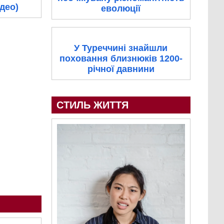
ідео)
еволюції
У Туреччині знайшли
поховання близнюків 1200-
річної давнини
СТИЛЬ ЖИТТЯ