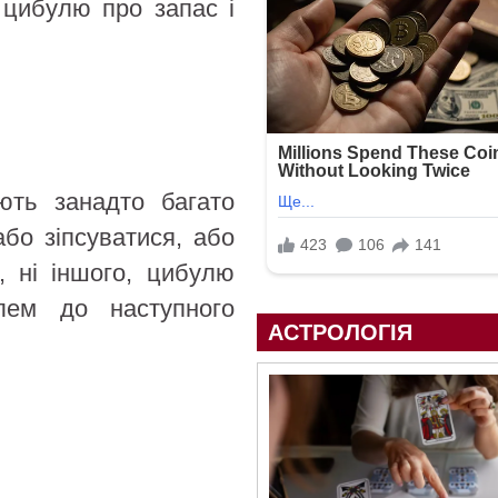
 цибулю про запас і
ють занадто багато
або зіпсуватися, або
, ні іншого, цибулю
лем до наступного
АСТРОЛОГІЯ