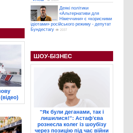
Деякі політики
«Альтернативи для
Німеччини» є «корисними
ідіотами» російського режиму - депутат
Бундестагу
2037
ШОУ-БІЗНЕС
нову
(відео)
"Як були деганами, так і
лишилися!": Астаф'єва
рознесла колег із шоубізу
через позицію під час війни