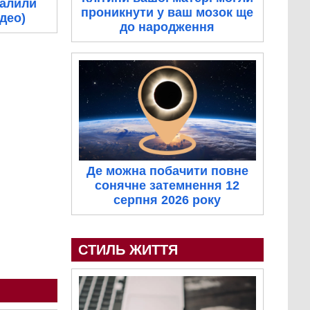
палили
проникнути у ваш мозок ще
ідео)
до народження
Де можна побачити повне
сонячне затемнення 12
серпня 2026 року
СТИЛЬ ЖИТТЯ