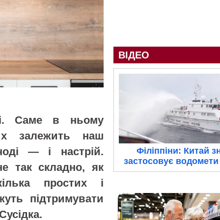
ВІДЕО
і. Саме в ньому
ких залежить наш
ноді — і настрій.
Філіппіни: Китай з
застосовує водомети 
е так складно, як
ілька простих і
ожуть підтримувати
Сусідка.