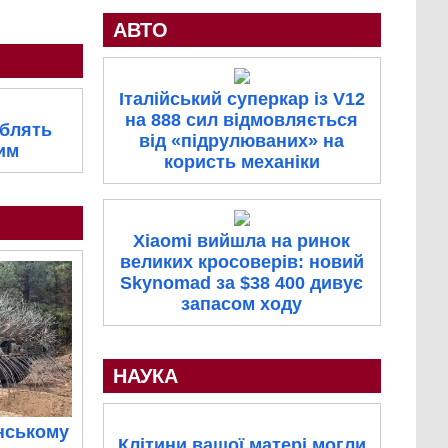
АВТО
Італійський суперкар із V12
на 888 сил відмовляється
облять
від «підрулюваних» на
им
користь механіки
Xiaomi вийшла на ринок
великих кросоверів: новий
Skynomad за $38 400 дивує
запасом ходу
НАУКА
нському
Клітини вашої матері могли