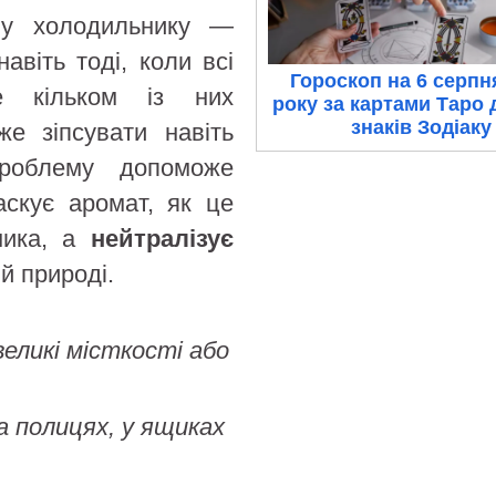
 у холодильнику —
авіть тоді, коли всі
Гороскоп на 6 серпн
е кільком із них
року за картами Таро 
знаків Зодіаку
же зіпсувати навіть
 проблему допоможе
аскує аромат, як це
ника, а
нейтралізує
ій природі.
еликі місткості або
на полицях, у ящиках