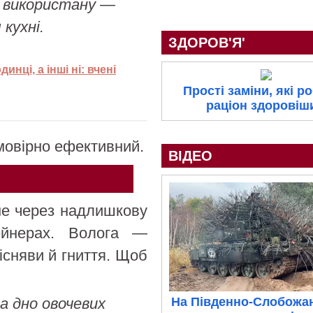
а використану —
кухні.
ЗДОРОВ'Я'
нці, а інші ні: вчені
Прості заміни, які р
раціон здоровіш
мовірно ефективний.
ВІДЕО
ме через надлишкову
тейнерах. Волога —
існяви й гниття. Щоб
а дно овочевих
На Південно-Слобожа