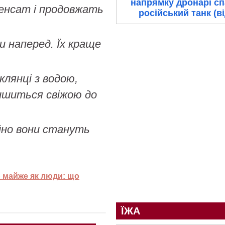
напрямку дронарі с
енсат і продовжать
російський танк (в
и наперед. Їх краще
клянці з водою,
лишиться свіжою до
йно вони стануть
 майже як люди: що
ЇЖА