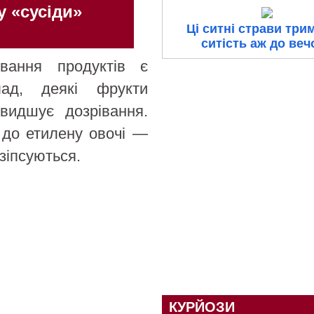
 «сусіди»
Ці ситні страви три
ситість аж до веч
вання продуктів є
лад, деякі фрукти
видшує дозрівання.
 до етилену овочі —
зіпсуються.
КУРЙОЗИ