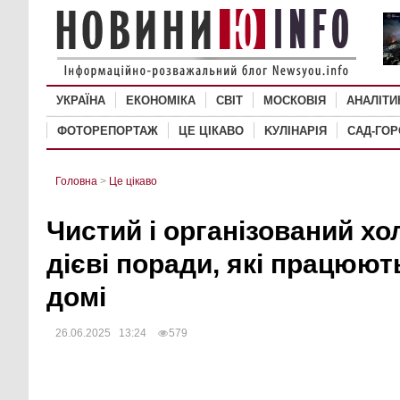
УКРАЇНА
ЕКОНОМІКА
СВІТ
MОСКОВІЯ
АНАЛІТИ
ФОТОРЕПОРТАЖ
ЦЕ ЦІКАВО
KУЛІНАРІЯ
САД-ГО
Головна
>
Це цікаво
Чистий і організований х
дієві поради, які працюют
домі
26.06.2025 13:24
579