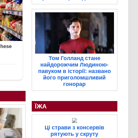
Том Голланд стане
найдорожчим Людиною-
павуком в історії: названо
його приголомшливий
гонорар
ЇЖА
Ці страви з консервів
рятують у скруту