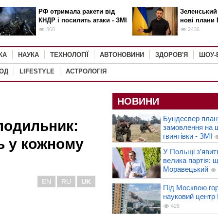
РФ отримала ракети від
Зеленський
КНДР і посилить атаки - ЗМІ
нові плани 
860
2436
КА
НАУКА
ТЕХНОЛОГІЇ
АВТОНОВИНИ
ЗДОРОВ'Я
ШОУ-
РОД
LIFESTYLE
АСТРОЛОГІЯ
НОВИНИ
Бундесвер план
олодильник:
замовлення на 
гвинтівки - ЗМІ
ь у кожному
У Польщі з’явит
велика партія: 
Моравецький
EN
RU
UK
Під Москвою го
науковий центр
428