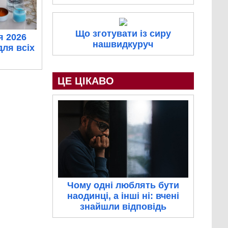
Що зготувати із сиру
я 2026
нашвидкуруч
для всіх
ЦЕ ЦІКАВО
Чому одні люблять бути
наодинці, а інші ні: вчені
знайшли відповідь