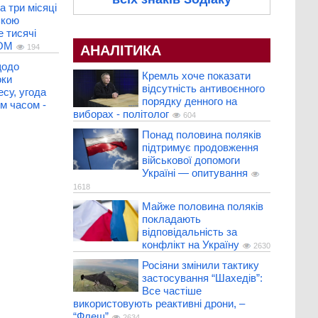
а три місяці
ькою
 тисячі
COM
АНАЛІТИКА
194
щодо
Кремль хоче показати
оки
відсутність антивоєнного
есу, угода
порядку денного на
м часом -
виборах - політолог
604
Понад половина поляків
підтримує продовження
військової допомоги
Україні — опитування
1618
Майже половина поляків
покладають
відповідальність за
конфлікт на Україну
2630
Росіяни змінили тактику
застосування “Шахедів”:
Все частіше
використовують реактивні дрони, –
“Флеш”
2634