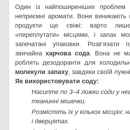
Один із найпоширеніших проблем
неприємні аромати. Вони виникають н
продукти ще свіжі: варто лиш
«переплутати» місцями, і запах мо
запечатані упаковки. Розв’язати
звичайна
харчова сода
. Вона не м
роблять дезодоранти для холодиль
молекули запаху
, завдяки своїй лужн
Як використовувати соду:
Насипте по 3–4 ложки соди у нев
тканинні мішечки.
Розмістіть їх у кількох місцях: 
і дверцятах.