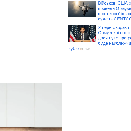
Військові США з
провели Ормуз
протокою більше
суден - CENT
У переговорах 
Ормузької прот
досягнуто прогр
буде найближчи
Рубіо
359