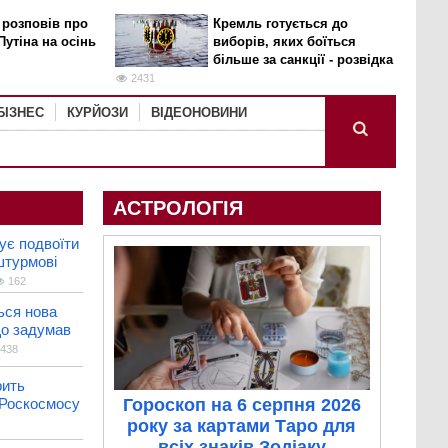
 розповів про
Кремль готується до
Путіна на осінь
виборів, яких боїться
більше за санкції - розвідка
2431
БІЗНЕС
КУРЙОЗИ
ВІДЕОНОВИНИ
АСТРОЛОГІЯ
ує подвоїти
штурмові
162
ься нова
що задумав
438
рить
 Роскосмосу
Гороскоп на 6 серпня 2026
року за картами Таро для
всіх знаків Зодіаку