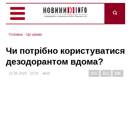
Головна
>
Це цікаво
Чи потрібно користуватися
дезодорантом вдома?
EN
RU
UK
21.06.2025 10:25
65