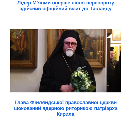
Лідер М’янми вперше після перевороту
здійснив офіційний візит до Таїланду
Глава Фінляндської православної церкви
шокований ядерною риторикою патріарха
Кирила