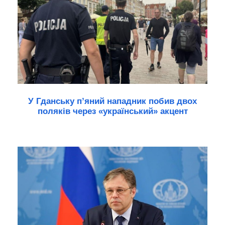
У Гданську п’яний нападник побив двох
поляків через «український» акцент