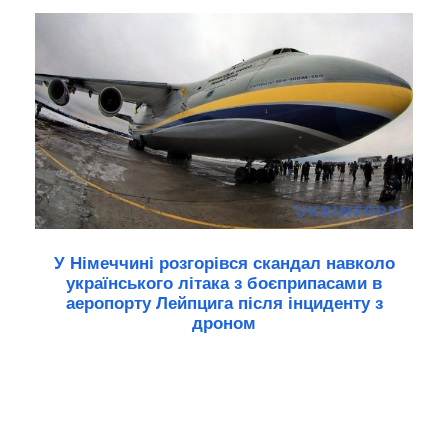
У Німеччині розгорівся скандал навколо
українського літака з боєприпасами в
аеропорту Лейпцига після інциденту з
дроном