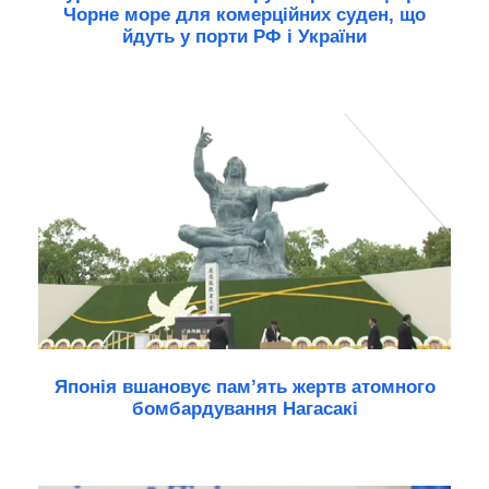
Чорне море для комерційних суден, що
йдуть у порти РФ і України
Японія вшановує пам’ять жертв атомного
бомбардування Нагасакі