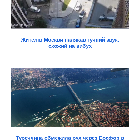
Жителів Москви налякав гучний звук,
схожий на вибух
Туреччина обмежила рух через Босфор в