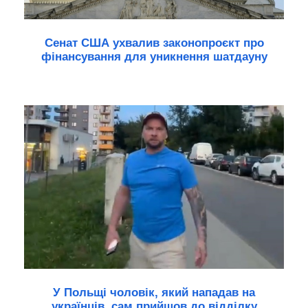
Сенат США ухвалив законопроєкт про
фінансування для уникнення шатдауну
У Польщі чоловік, який нападав на
українців, сам прийшов до відділку