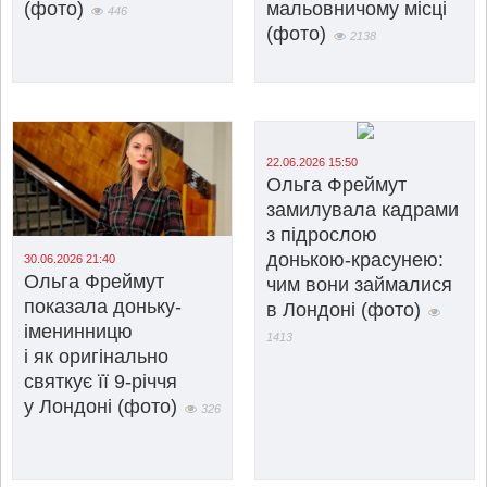
(фото)
мальовничому місці
446
(фото)
2138
22.06.2026 15:50
Ольга Фреймут
замилувала кадрами
з підрослою
донькою-красунею:
30.06.2026 21:40
Ольга Фреймут
чим вони займалися
показала доньку-
в Лондоні (фото)
іменинницю
1413
і як оригінально
святкує її 9-річчя
у Лондоні (фото)
326