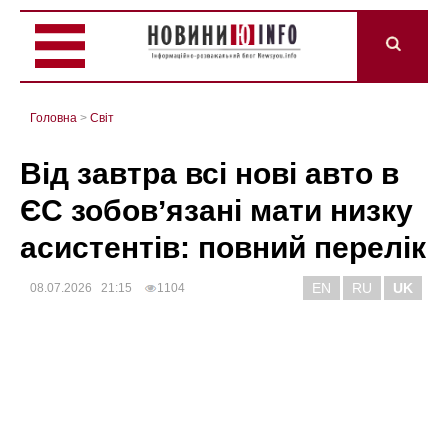
Головна
>
Світ
Від завтра всі нові авто в
ЄС зобовʼязані мати низку
асистентів: повний перелік
EN
RU
UK
08.07.2026 21:15
1104