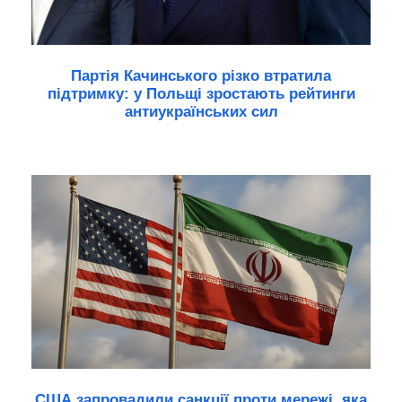
Партія Качинського різко втратила
підтримку: у Польщі зростають рейтинги
антиукраїнських сил
США запровадили санкції проти мережі, яка