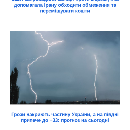
допомагала Ірану обходити обмеження та
переміщувати кошти
Грози накриють частину України, а на півдні
припече до +33: прогноз на сьогодні