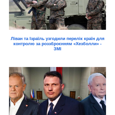
Ліван та Ізраїль узгодили перелік країн для
контролю за роззброєнням «Хезболли» -
ЗМІ