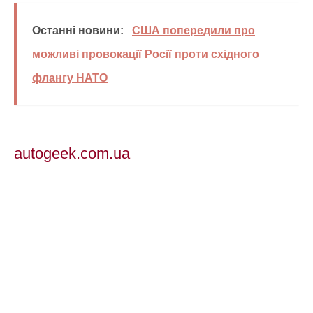
Останні новини:
США попередили про
можливі провокації Росії проти східного
флангу НАТО
autogeek.com.ua