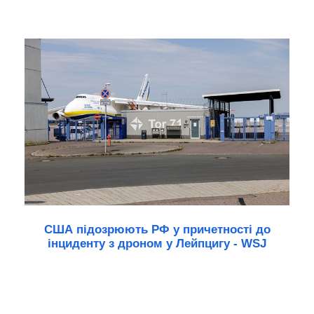
США підозрюють РФ у причетності до
інциденту з дроном у Лейпцигу - WSJ