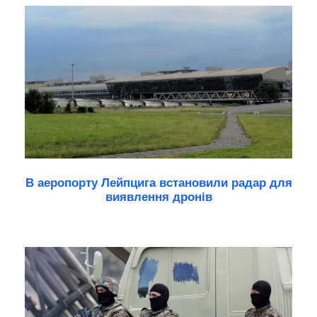
В аеропорту Лейпцига встановили радар для
виявлення дронів