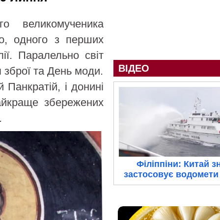
о великомученика
го, одного з перших
ії. Паралельно світ
ВІДЕО
 зброї та День моди.
 Панкратій, і донині
найкраще збережених
.
Філіппіни: Китай з
застосовує водомети 