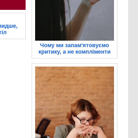
видше,
тіл
Чому ми запам'ятовуємо
критику, а не компліменти