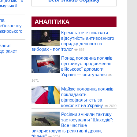
я до місії з
рмузької
па
АНАЛІТИКА
небезпечну
ажирського
Кремль хоче показати
відсутність антивоєнного
порядку денного на
запит
виборах - політолог
665
до ракет
Понад половина поляків
підтримує продовження
військової допомоги
Україні — опитування
1671
Майже половина поляків
покладають
відповідальність за
конфлікт на Україну
2699
Росіяни змінили тактику
застосування “Шахедів”:
Все частіше
використовують реактивні дрони, –
“Флеш”
2726