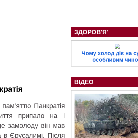
ЗДОРОВ'Я'
Чому холод діє на 
особливим чин
ВІДЕО
кратія
з пам’яттю Панкратія
життя припало на I
ще замолоду він мав
а в Єрусалимі. Після