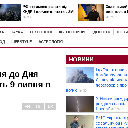
РФ отримала ракети від
Зеленський
КНДР і посилить атаки - ЗМІ
нові плани 
933
2532
КА
НАУКА
ТЕХНОЛОГІЇ
АВТОНОВИНИ
ЗДОРОВ'Я
ШОУ-
РОД
LIFESTYLE
АСТРОЛОГІЯ
НОВИНИ
Ізраїль поновив
ня до Дня
бомбардування 
Лівану під час 
ть 9 липня в
переговорів про
вогню
39
У Німеччині уда
розділив навпіл 
EN
RU
UK
Баварії
597
ВМС України от
схвальну оцінк