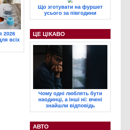
Що зготувати на фуршет
усього за півгодини
я 2026
ЦЕ ЦІКАВО
для всіх
Чому одні люблять бути
наодинці, а інші ні: вчені
знайшли відповідь
АВТО