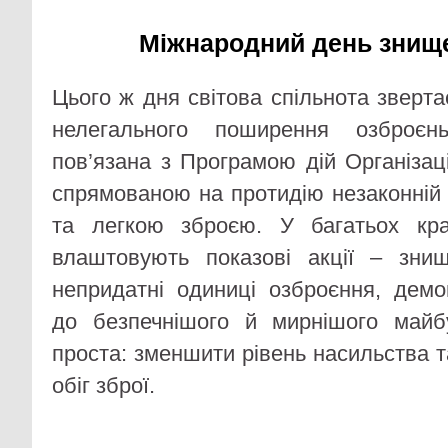
Міжнародний день знище
Цього ж дня світова спільнота зверт
нелегального поширення озброєнь
пов’язана з Програмою дій Організац
спрямованою на протидію незаконній 
та легкою зброєю. У багатьох кра
влаштовують показові акції – зни
непридатні одиниці озброєння, дем
до безпечнішого й мирнішого майбу
проста: зменшити рівень насильства т
обіг зброї.