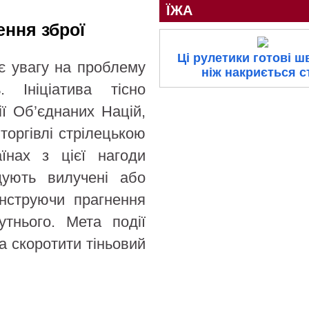
ЇЖА
ння зброї
Ці рулетики готові ш
ає увагу на проблему
ніж накриється с
. Ініціатива тісно
ії Об’єднаних Націй,
торгівлі стрілецькою
їнах з цієї нагоди
щують вилучені або
онструючи прагнення
тнього. Мета події
а скоротити тіньовий