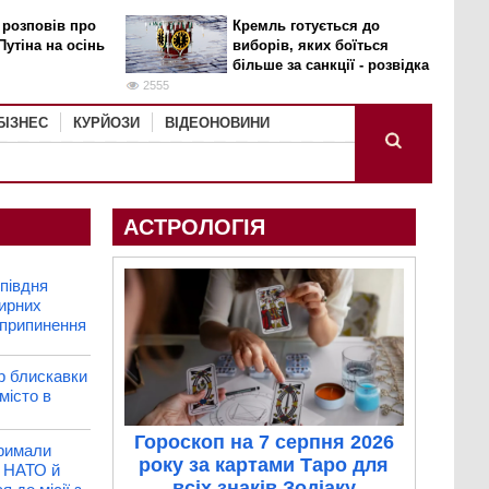
 розповів про
Кремль готується до
Путіна на осінь
виборів, яких боїться
більше за санкції - розвідка
2555
БІЗНЕС
КУРЙОЗИ
ВІДЕОНОВИНИ
АСТРОЛОГІЯ
півдня
мирних
 припинення
р блискавки
місто в
Гороскоп на 7 серпня 2026
римали
року за картами Таро для
у НАТО й
всіх знаків Зодіаку