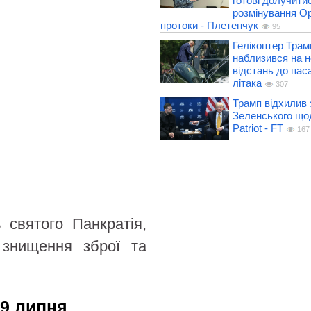
готові долучитис
розмінування О
протоки - Плетенчук
95
Гелікоптер Трам
наблизився на 
відстань до пас
літака
307
Трамп відхилив 
Зеленського що
Patriot - FT
167
ь святого Панкратія,
 знищення зброї та
 9 липня