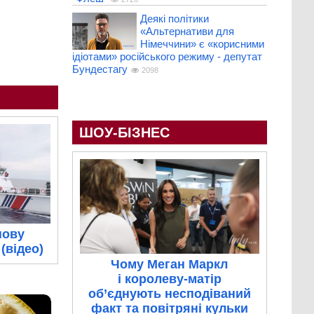
Деякі політики
«Альтернативи для
Німеччини» є «корисними
ідіотами» російського режиму - депутат
Бундестагу
2098
ШОУ-БІЗНЕС
нову
(відео)
Чому Меган Маркл
і королеву-матір
об’єднують несподіваний
факт та повітряні кульки