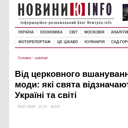
УКРАЇНА
ЕКОНОМІКА
СВІТ
MОСКОВІЯ
АНАЛІТИ
ФОТОРЕПОРТАЖ
ЦЕ ЦІКАВО
KУЛІНАРІЯ
САД-ГО
Головна
>
automat
Від церковного вшануван
моди: які свята відзначаю
Україні та світі
09.07.2026 11:14
210