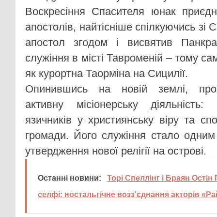
Воскресіння Спасителя юнак приєдн
апостолів, найтісніше спілкуючись зі
апостол згодом і висвятив Панкра
служіння в місті Тавроменій – тому са
як курортна Таорміна на Сицилії.
Опинившись на новій землі, проп
активну місіонерську діяльність:
язичників у християнську віру та с
громади. Його служіння стало одним 
утвердження нової релігії на острові.
Останні новини:
Торі Спеллінг і Браян Остін
селфі: ностальгічне возз'єднання акторів «Р