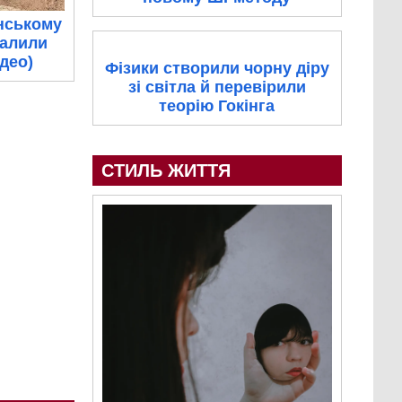
нському
палили
ідео)
Фізики створили чорну діру
зі світла й перевірили
теорію Гокінга
СТИЛЬ ЖИТТЯ