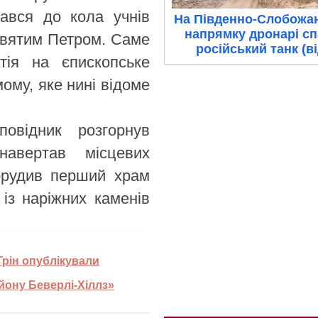
ався до кола учнів
На Південно-Слобожа
напрямку дронарі с
 Святим Петром. Саме
російський танк (в
тія на єпископське
мому, яке нині відоме
овідник розгорнув
 навертав місцевих
порудив перший храм
із наріжних каменів
 Грін опублікували
айону Беверлі-Хіллз»