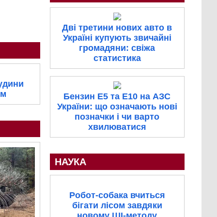
Дві третини нових авто в
Україні купують звичайні
громадяни: свіжа
статистика
судини
ом
Бензин E5 та E10 на АЗС
України: що означають нові
позначки і чи варто
хвилюватися
НАУКА
Робот-собака вчиться
бігати лісом завдяки
новому ШІ-методу