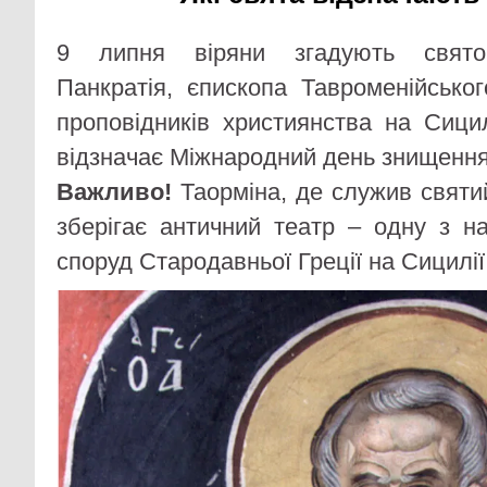
9 липня віряни згадують святог
Панкратія, єпископа Тавроменійсько
проповідників християнства на Сицил
відзначає Міжнародний день знищення
Важливо!
Таорміна, де служив святий
зберігає античний театр – одну з 
споруд Стародавньої Греції на Сицилії