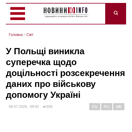
Головна
>
Світ
У Польщі виникла
суперечка щодо
доцільності розсекречення
даних про військову
допомогу Україні
EN
RU
UK
08.07.2026 09:45
508