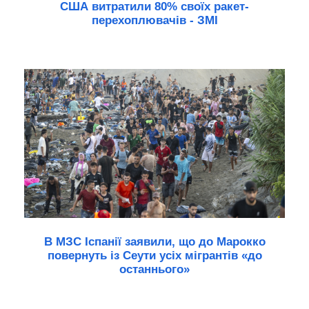
США витратили 80% своїх ракет-
перехоплювачів - ЗМІ
В МЗС Іспанії заявили, що до Марокко
повернуть із Сеути усіх мігрантів «до
останнього»