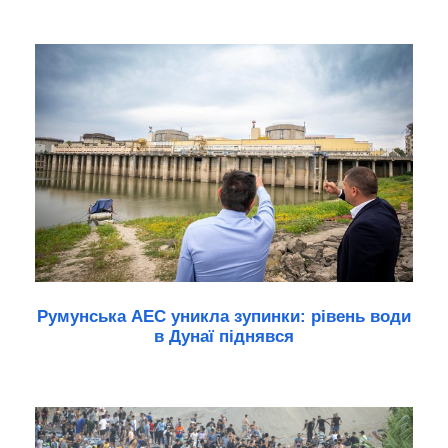
Румунська АЕС уникла зупинки: рівень води
в Дунаї піднявся