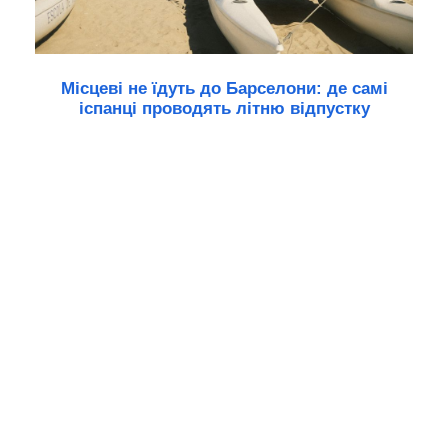
Місцеві не їдуть до Барселони: де самі
іспанці проводять літню відпустку