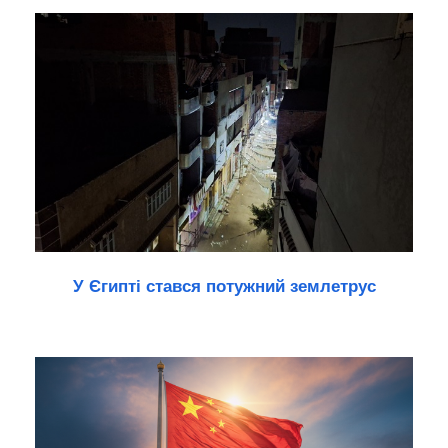
У Єгипті стався потужний землетрус