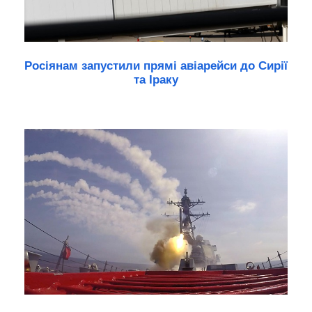
Росіянам запустили прямі авіарейси до Сирії
та Іраку