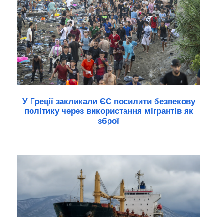
У Греції закликали ЄС посилити безпекову
політику через використання мігрантів як
зброї