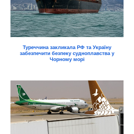
Туреччина закликала РФ та Україну
забезпечити безпеку судноплавства у
Чорному морі