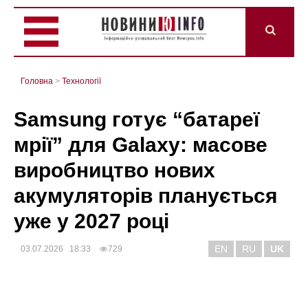
Головна
>
Технології
Samsung готує “батареї
мрії” для Galaxy: масове
виробництво нових
акумуляторів планується
уже у 2027 році
EN
RU
UK
03.07.2026 18:33
729