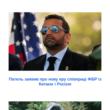
Патель заявив про нову еру співпраці ФБР із
Китаєм і Росією