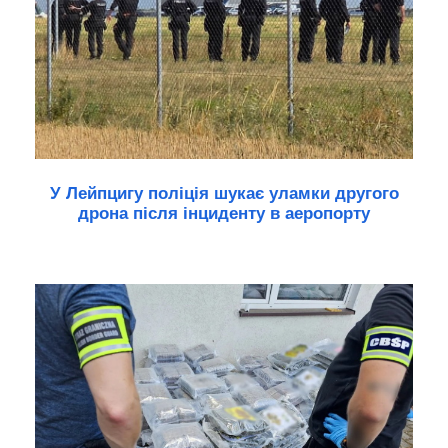
У Лейпцигу поліція шукає уламки другого
дрона після інциденту в аеропорту