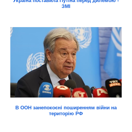
Україна поставила Путіна перед дилемою -
ЗМІ
В ООН занепокоєні поширенням війни на
територію РФ