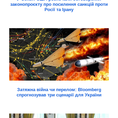
законопроєкту про посилення санкцій проти
Росії та Ірану
Затяжна війна чи перелом: Bloomberg
спрогнозував три сценарії для України