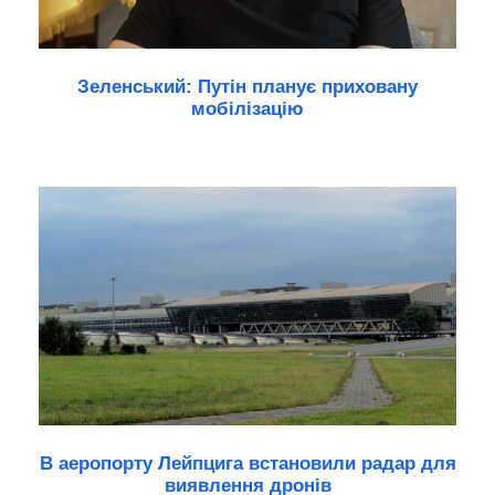
Зеленський: Путін планує приховану
мобілізацію
В аеропорту Лейпцига встановили радар для
виявлення дронів