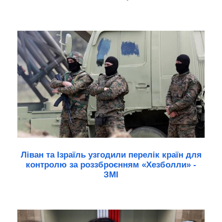
Ліван та Ізраїль узгодили перелік країн для
контролю за роззброєнням «Хезболли» -
ЗМІ