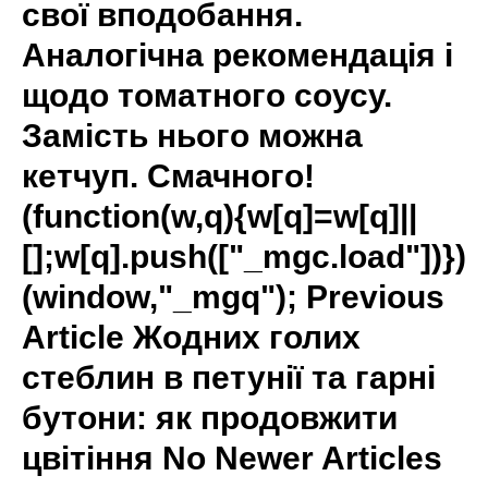
свої вподобання.
Аналогічна рекомендація і
щодо томатного соусу.
Замість нього можна
кетчуп. Смачного!
(function(w,q){w[q]=w[q]||
[];w[q].push(["_mgc.load"])})
(window,"_mgq"); Previous
Article Жодних голих
стеблин в петунії та гарні
бутони: як продовжити
цвітіння No Newer Articles