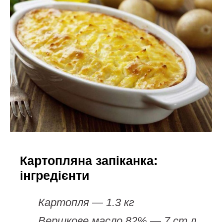
Картопляна
запіканка:
інгредієнти
Картопля — 1.3 кг
Вершкове масло 82% — 7 ст.л