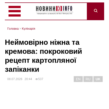
Головна
>
Kулінарія
Неймовірно ніжна та
кремова: покроковий
рецепт картопляної
запіканки
EN
RU
UK
08.07.2026 20:44
537