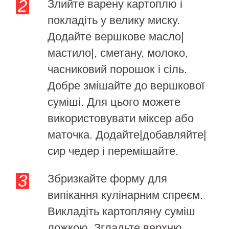
Злийте варену картоплю і
покладіть у велику миску.
Додайте вершкове масло|
мастило|, сметану, молоко,
часниковий порошок і сіль.
Добре змішайте до вершкової
суміші. Для цього можете
використовувати міксер або
маточка. Додайте|добавляйте|
сир чедер і перемішайте.
Збризкайте форму для
випікання кулінарним спреєм.
Викладіть картопляну суміш
ложкою. Згладьте верхню