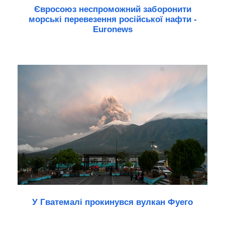
Євросоюз неспроможний заборонити
морські перевезення російської нафти -
Euronews
У Гватемалі прокинувся вулкан Фуего