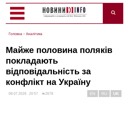
Головна
>
Аналітика
Майже половина поляків
покладають
відповідальність за
конфлікт на Україну
EN
RU
UK
08.07.2026 20:57
2678