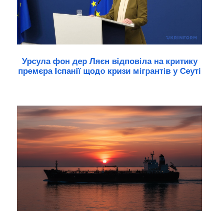
Урсула фон дер Ляєн відповіла на критику
премєра Іспанії щодо кризи мігрантів у Сеуті