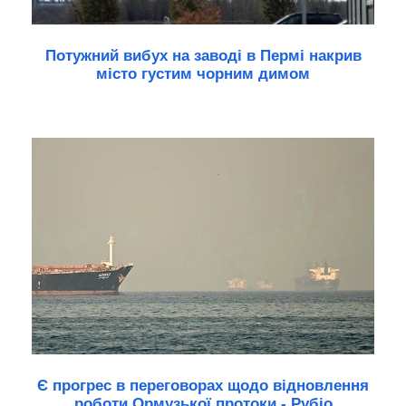
Потужний вибух на заводі в Пермі накрив
місто густим чорним димом
Є прогрес в переговорах щодо відновлення
роботи Ормузької протоки - Рубіо