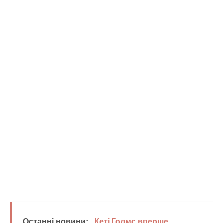
Останні новини:
Кеті Голмс вперше