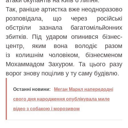
атаки окупантів на Київ 6 липня.
Так, раніше артистка вже неодноразово
розповідала, що через російські
обстріли зазнала багатомільйонних
збитків. Під ударом опинився бізнес-
центр, яким вона володіє разом
із колишнім чоловіком, бізнесменом
Мохаммадом Захуром. Та цього разу
ворог знову поцілив у ту саму будівлю.
Останні новини:
Меган Маркл напередодні
свого дня народження опублікувала миле
відео з собакою і морозивом