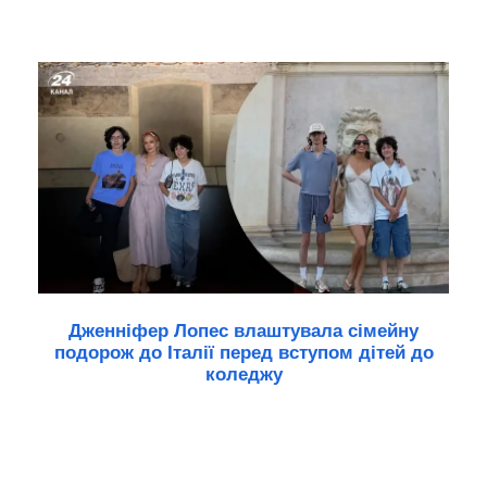
Дженніфер Лопес влаштувала сімейну
подорож до Італії перед вступом дітей до
коледжу