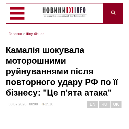
Головна
>
Шоу-бізнес
Камалія шокувала
моторошними
руйнуваннями після
повторного удару РФ по її
бізнесу: "Це п'ята атака"
EN
RU
UK
08.07.2026 00:00
2516