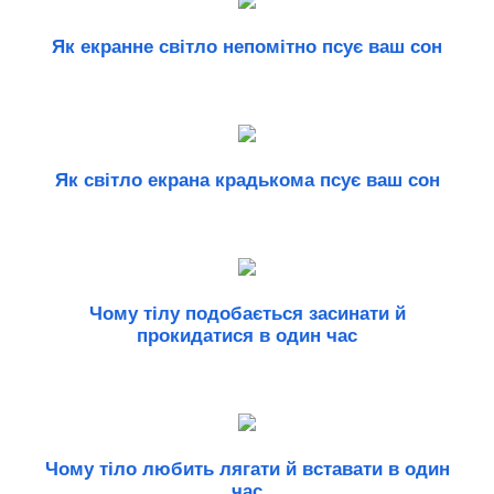
Як екранне світло непомітно псує ваш сон
Як світло екрана крадькома псує ваш сон
Чому тілу подобається засинати й
прокидатися в один час
Чому тіло любить лягати й вставати в один
час