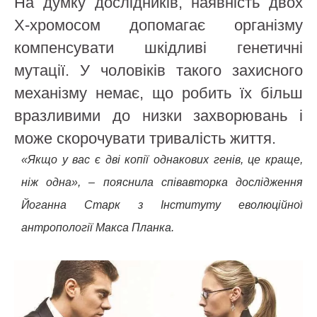
На думку дослідників, наявність двох
Х-хромосом допомагає організму
компенсувати шкідливі генетичні
мутації. У чоловіків такого захисного
механізму немає, що робить їх більш
вразливими до низки захворювань і
може скорочувати тривалість життя.
«Якщо у вас є дві копії однакових генів, це краще,
ніж одна», – пояснила співавторка дослідження
Йоганна Старк з Інституту еволюційної
антропології Макса Планка.