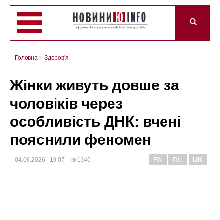
Головна
>
Здоров'я
Жінки живуть довше за
чоловіків через
особливість ДНК: вчені
пояснили феномен
EN
RU
UK
04.06.2026 10:07
1340