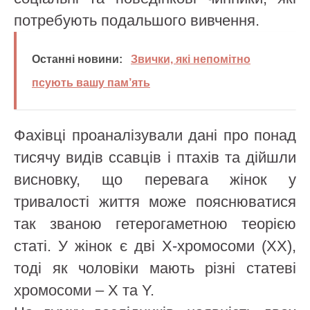
потребують подальшого вивчення.
Останні новини:
Звички, які непомітно
псують вашу пам’ять
Фахівці проаналізували дані про понад
тисячу видів ссавців і птахів та дійшли
висновку, що перевага жінок у
тривалості життя може пояснюватися
так званою гетерогаметною теорією
статі. У жінок є дві Х-хромосоми (XX),
тоді як чоловіки мають різні статеві
хромосоми – X та Y.