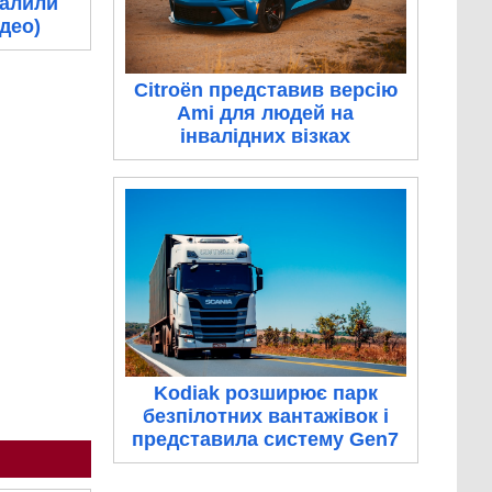
палили
ідео)
Citroën представив версію
Ami для людей на
інвалідних візках
Kodiak розширює парк
безпілотних вантажівок і
представила систему Gen7