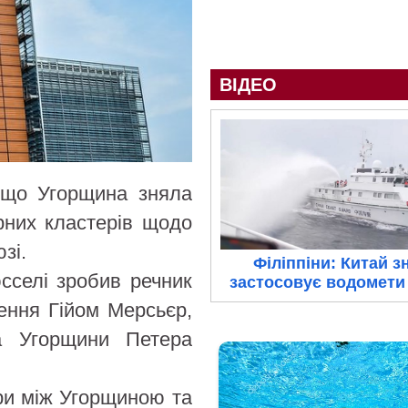
ВІДЕО
, що Угорщина зняла
орних кластерів щодо
зі.
Філіппіни: Китай з
сселі зробив речник
застосовує водомети 
рення Гійом Мерсьєр,
ра Угорщини Петера
ори між Угорщиною та