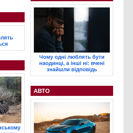
блять
ься
Чому одні люблять бути
наодинці, а інші ні: вчені
знайшли відповідь
АВТО
нському