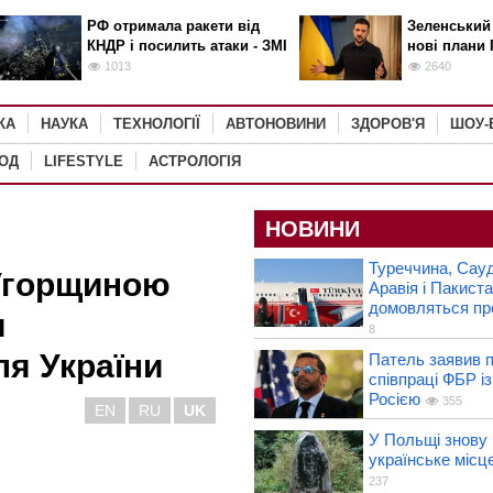
РФ отримала ракети від
Зеленський
КНДР і посилить атаки - ЗМІ
нові плани 
1013
2640
КА
НАУКА
ТЕХНОЛОГІЇ
АВТОНОВИНИ
ЗДОРОВ'Я
ШОУ-
РОД
LIFESTYLE
АСТРОЛОГІЯ
НОВИНИ
Туреччина, Сауд
 Угорщиною
Аравія і Пакист
домовляться пр
я
8
ля України
Патель заявив п
співпраці ФБР із
Росією
355
EN
RU
UK
У Польщі знову
українське місце
237