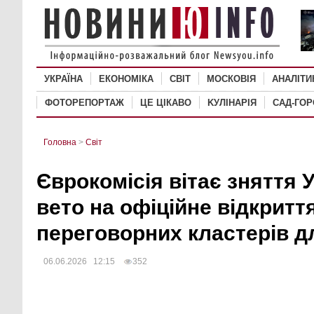
УКРАЇНА
ЕКОНОМІКА
СВІТ
MОСКОВІЯ
АНАЛІТИ
ФОТОРЕПОРТАЖ
ЦЕ ЦІКАВО
KУЛІНАРІЯ
САД-ГО
Головна
>
Світ
Єврокомісія вітає зняття
вето на офіційне відкритт
переговорних кластерів д
06.06.2026 12:15
352