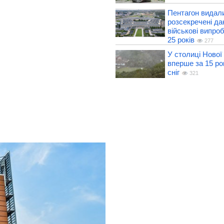
Пентагон видали
розсекречені да
військові випро
25 років
277
У столиці Нової
вперше за 15 ро
сніг
321