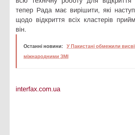
всю технічну роботу для відкриття 
тепер Рада має вирішити, які наступ
щодо відкриття всіх кластерів прийм
він.
Останні новини:
У Пакистані обмежили висві
міжнародними ЗМІ
interfax.com.ua