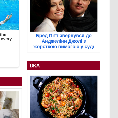
Бред Пітт звернувся до
Анджеліни Джолі з
жорсткою вимогою у суді
ЇЖА