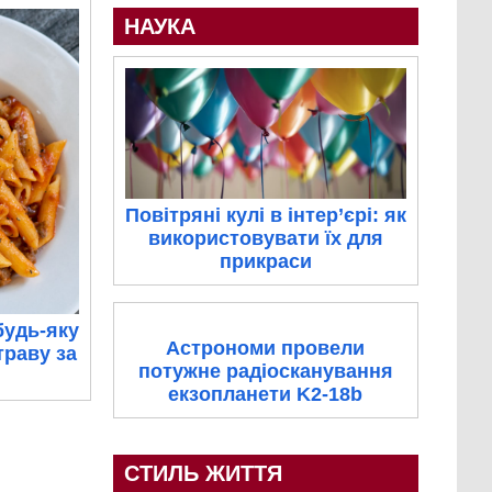
НАУКА
Повітряні кулі в інтер’єрі: як
використовувати їх для
прикраси
будь-яку
Астрономи провели
траву за
потужне радіосканування
екзопланети K2-18b
СТИЛЬ ЖИТТЯ