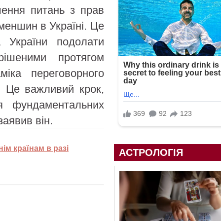
шення питань з прав
меншин в Україні. Це
а України подолати
ішеними протягом
міка переговорного
. Це важливий крок,
я фундаментальних
заявив він.
нім країнам в разі
АСТРОЛОГІЯ