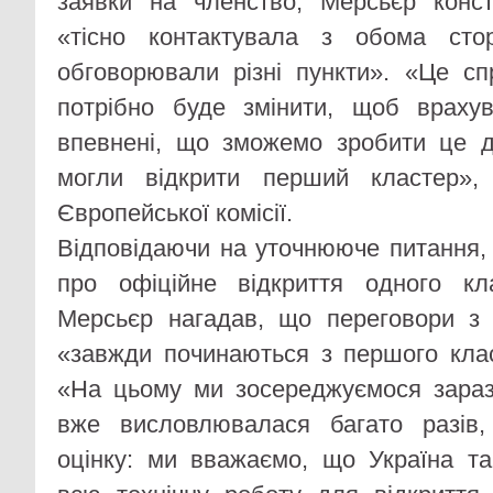
заявки на членство, Мерсьєр конст
«тісно контактувала з обома сто
обговорювали різні пункти». «Це сп
потрібно буде змінити, щоб враху
впевнені, що зможемо зробити це 
могли відкрити перший кластер»,
Європейської комісії.
Відповідаючи на уточнююче питання, 
про офіційне відкриття одного кла
Мерсьєр нагадав, що переговори з 
«завжди починаються з першого кла
«На цьому ми зосереджуємося зараз
вже висловлювалася багато разів
оцінку: ми вважаємо, що Україна т