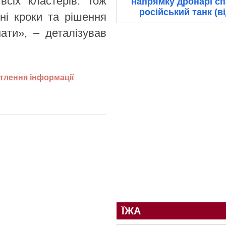
всіх кластерів. Тож
напрямку дронарі с
російський танк (в
ні кроки та рішення
ати», – деталізував
тлення інформації
ЇЖА