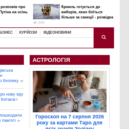
 розповів про
Кремль готується до
Путіна на осінь
виборів, яких боїться
більше за санкції - розвідка
2688
БІЗНЕС
КУРЙОЗИ
ВІДЕОНОВИНИ
АСТРОЛОГІЯ
івська
ан
о безпеку
ро нову еру
 Китаєм і
 пошкодили
Гороскоп на 7 серпня 2026
 пам'яті
року за картами Таро для
всіх знаків Зодіаку