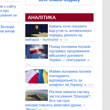
в з сайту
ні про
бування за
АНАЛІТИКА
Кремль хоче показати
 Зеландії
відсутність антивоєнного
ків випав
порядку денного на
виборах - політолог
749
Понад половина поляків
підтримує продовження
військової допомоги
Україні — опитування
1751
Майже половина поляків
покладають
відповідальність за
конфлікт на Україну
2787
Росіяни змінили тактику
застосування “Шахедів”:
Все частіше
використовують реактивні дрони, –
“Флеш”
2818