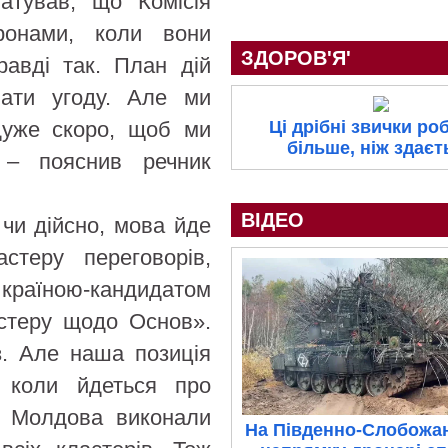
атував, що Комісія
ронами, коли вони
ЗДОРОВ'Я'
равді так. План дій
вати угоду. Але ми
Ці дрібні звички ро
дуже скоро, щоб ми
більше, ніж здаєт
 – пояснив речник
ВІДЕО
чи дійсно, мова йде
стеру переговорів,
країною-кандидатом
стеру щодо Основ».
. Але наша позиція
, коли йдеться про
а Молдова виконали
На Південно-Слобожа