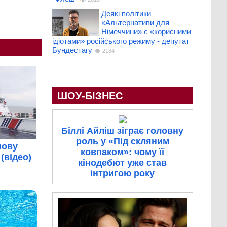
Деякі політики
«Альтернативи для
Німеччини» є «корисними
ідіотами» російського режиму - депутат
Бундестагу
2184
ШОУ-БІЗНЕС
Біллі Айліш зіграє головну
роль у «Під скляним
нову
ковпаком»: чому її
(відео)
кінодебют уже став
інтригою року