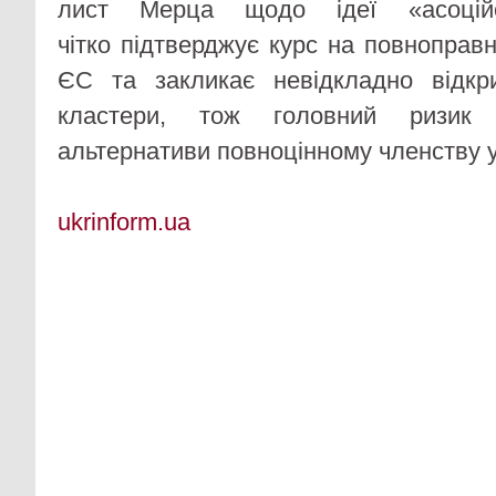
лист Мерца щодо ідеї «асоційо
чітко підтверджує курс на повноправ
ЄС та закликає невідкладно відкри
кластери, тож головний ризик 
альтернативи повноцінному членству у
ukrinform.ua