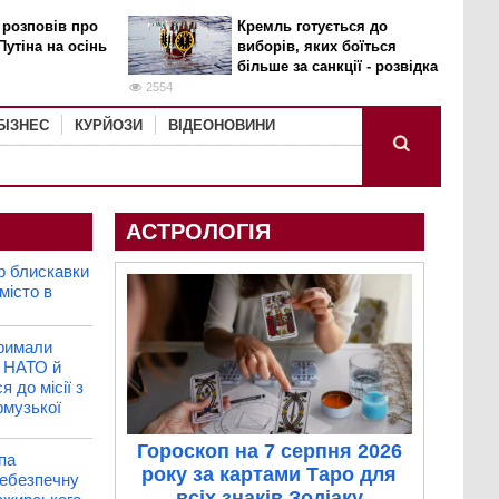
 розповів про
Кремль готується до
Путіна на осінь
виборів, яких боїться
більше за санкції - розвідка
2554
БІЗНЕС
КУРЙОЗИ
ВІДЕОНОВИНИ
АСТРОЛОГІЯ
р блискавки
місто в
римали
у НАТО й
я до місії з
рмузької
Гороскоп на 7 серпня 2026
па
року за картами Таро для
небезпечну
всіх знаків Зодіаку