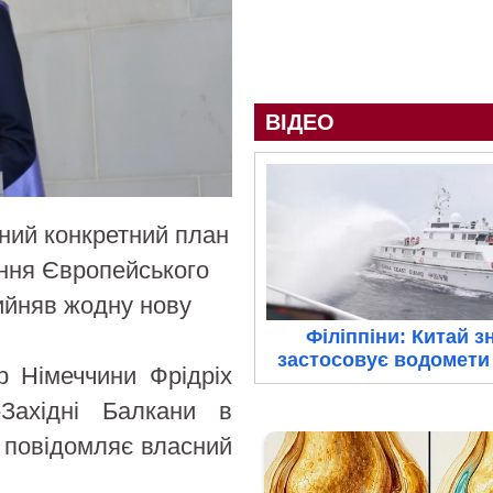
ВІДЕО
ний конкретний план
ення Європейського
рийняв жодну нову
Філіппіни: Китай з
застосовує водомети 
 Німеччини Фрідріх
Західні Балкани в
, повідомляє власний