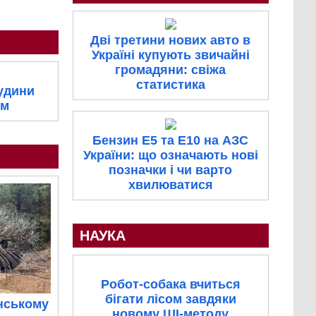
Дві третини нових авто в
Україні купують звичайні
громадяни: свіжа
статистика
судини
ом
Бензин E5 та E10 на АЗС
України: що означають нові
позначки і чи варто
хвилюватися
НАУКА
Робот-собака вчиться
бігати лісом завдяки
нському
новому ШІ-методу