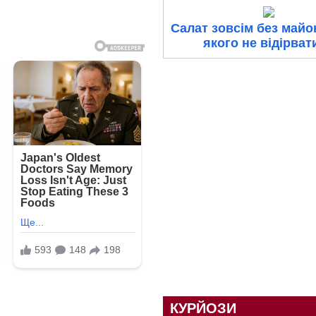
Салат зовсім без майон
якого не відірват
КУРЙОЗИ