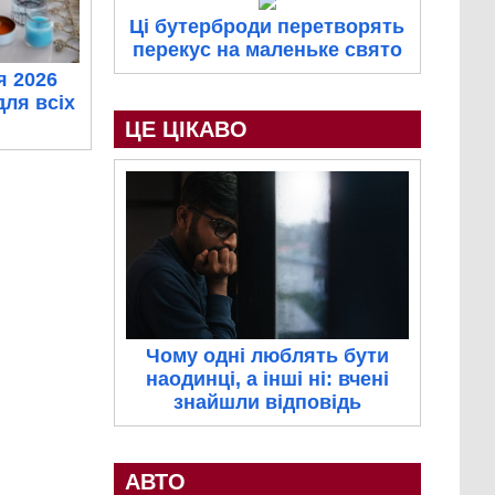
Ці бутерброди перетворять
перекус на маленьке свято
я 2026
для всіх
ЦЕ ЦІКАВО
Чому одні люблять бути
наодинці, а інші ні: вчені
знайшли відповідь
АВТО