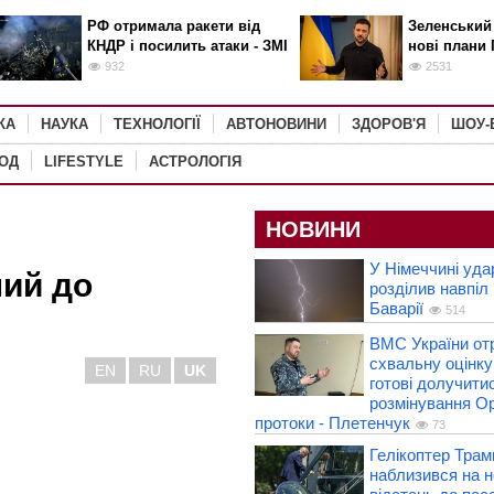
РФ отримала ракети від
Зеленський
КНДР і посилить атаки - ЗМІ
нові плани 
932
2531
КА
НАУКА
ТЕХНОЛОГІЇ
АВТОНОВИНИ
ЗДОРОВ'Я
ШОУ-
РОД
LIFESTYLE
АСТРОЛОГІЯ
НОВИНИ
У Німеччині уда
ний до
розділив навпіл 
Баварії
514
ВМС України от
схвальну оцінк
EN
RU
UK
готові долучитис
розмінування О
протоки - Плетенчук
73
Гелікоптер Трам
наблизився на 