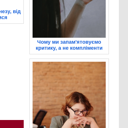
езу, від
ися
Чому ми запам'ятовуємо
критику, а не компліменти