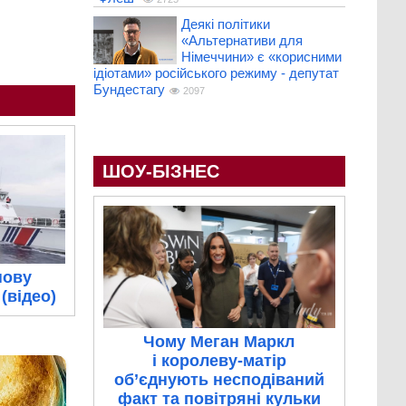
Деякі політики
«Альтернативи для
Німеччини» є «корисними
ідіотами» російського режиму - депутат
Бундестагу
2097
ШОУ-БІЗНЕС
нову
(відео)
Чому Меган Маркл
і королеву-матір
об’єднують несподіваний
факт та повітряні кульки