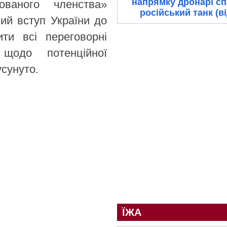
напрямку дронарі с
ваного членства»
російський танк (в
ний вступ України до
ти всі переговорні
щодо потенційної
сунуто.
ЇЖА