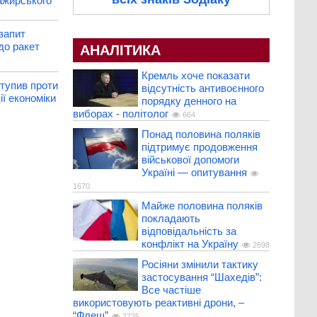
ажирського
запит
до ракет
АНАЛІТИКА
Кремль хоче показати
тупив проти
відсутність антивоєнного
ії економіки
порядку денного на
виборах - політолог
664
Понад половина поляків
підтримує продовження
військової допомоги
Україні — опитування
1670
Майже половина поляків
покладають
відповідальність за
конфлікт на Україну
2698
Росіяни змінили тактику
застосування “Шахедів”:
Все частіше
використовують реактивні дрони, –
“Флеш”
2725