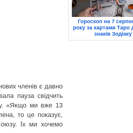
Гороскоп на 7 серпн
року за картами Таро 
знаків Зодіаку
 нових членів є давно
вала пауза свідчить
ку. «Якщо ми вже 13
ена, то це показує,
оюзу. Їх ми хочемо