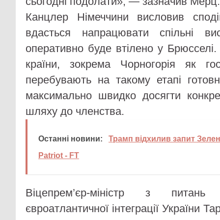
сьогодні подолати», — зазначив Мерц.
Канцлер Німеччини висловив спод
вдасться напрацювати спільні ви
оперативно буде втілено у Брюсселі.
країни, зокрема Чорногорія як го
перебувають на такому етапі готовн
максимально швидко досягти конкре
шляху до членства.
Останні новини:
Трамп відхилив запит Зеле
Patriot - FT
Віцепрем’єр-міністр з питань
євроатлантичної інтеграції України Та