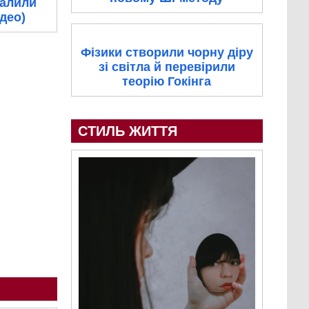
палили
ідео)
Фізики створили чорну діру
зі світла й перевірили
теорію Гокінга
СТИЛЬ ЖИТТЯ