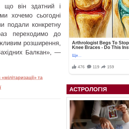
, що він здатний і
ми хочемо сьогодні
ми подали конкретну
раз переходимо до
ожливим розширення,
Західних Балкан», —
«мілітаризації» та
ї
АСТРОЛОГІЯ