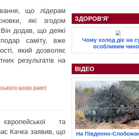
івання, що лідерам
ЗДОРОВ'Я'
сновки, які згодом
 Він додав, що деякі
сподар саміту, вже
Чому холод діє на 
особливим чин
ості, який дозволяє
тних результатів на
ВІДЕО
нського щодо ракет
 європейської та
рас Качка заявив, що
На Південно-Слобожа