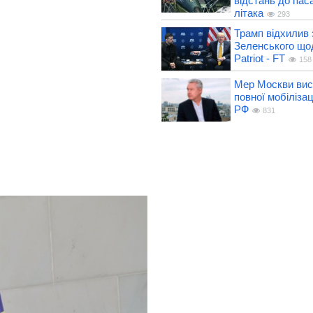
відстань до пас
літака
293
Трамп відхилив 
Зеленського що
Patriot - FT
158
Мер Москви вис
повної мобілізац
РФ
831