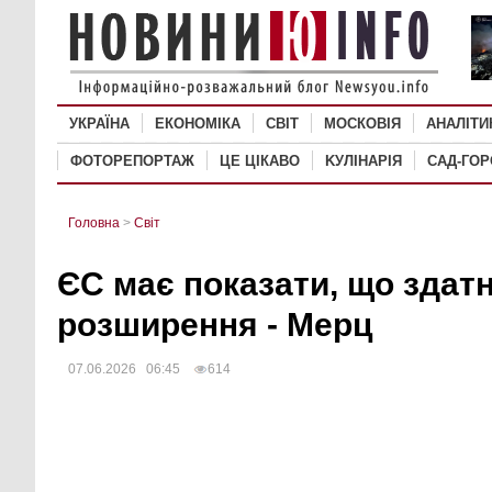
УКРАЇНА
ЕКОНОМІКА
СВІТ
MОСКОВІЯ
АНАЛІТИ
ФОТОРЕПОРТАЖ
ЦЕ ЦІКАВО
KУЛІНАРІЯ
САД-ГО
Головна
>
Світ
ЄС має показати, що здат
розширення - Мерц
07.06.2026 06:45
614