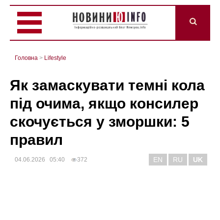
Головна
>
Lifestyle
Як замаскувати темні кола
під очима, якщо консилер
скочується у зморшки: 5
правил
EN
RU
UK
04.06.2026 05:40
372