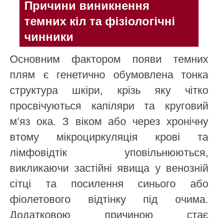
Причини виникнення
темних кіл та фізіологічні
чинники
Основним фактором появи темних
плям є генетично обумовлена тонка
структура шкіри, крізь яку чітко
просвічуються капіляри та круговий
м’яз ока. З віком або через хронічну
втому мікроциркуляція крові та
лімфовідтік уповільнюються,
викликаючи застійні явища у венозній
сітці та посилення синього або
фіолетового відтінку під очима.
Додатковою причиною стає