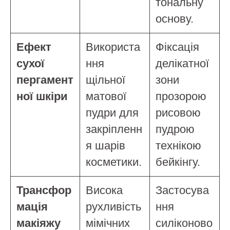
тональну
основу.
Ефект
Використа
Фіксація
сухої
ння
делікатної
пергамент
щільної
зони
ної шкіри
матової
прозорою
пудри для
рисовою
закріпленн
пудрою
я шарів
технікою
косметики.
бейкінгу.
Трансфор
Висока
Застосува
мація
рухливість
ння
макіяжу
мімічних
силіконово