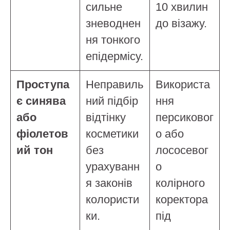
сильне
10 хвилин
зневоднен
до візажу.
ня тонкого
епідермісу.
Проступа
Неправиль
Використа
є синява
ний підбір
ння
або
відтінку
персиковог
фіолетов
косметики
о або
ий тон
без
лососевог
урахуванн
о
я законів
колірного
колористи
коректора
ки.
під