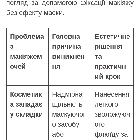
погляд за допомогою фіксації макіяжу
без ефекту маски.
Проблема
Головна
Естетичне
з
причина
рішення
макіяжем
виникнен
та
очей
ня
практичн
ий крок
Косметик
Надмірна
Нанесення
а западає
щільність
легкого
у складки
маскуючог
зволожуюч
о засобу
ого
або
флюїду за