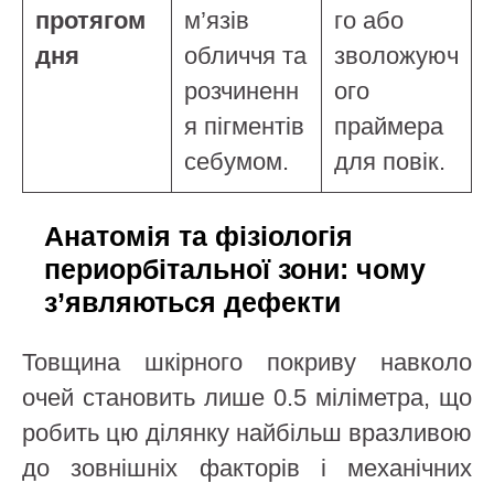
протягом
м’язів
го або
дня
обличчя та
зволожуюч
розчиненн
ого
я пігментів
праймера
себумом.
для повік.
Анатомія та фізіологія
периорбітальної зони: чому
з’являються дефекти
Товщина шкірного покриву навколо
очей становить лише 0.5 міліметра, що
робить цю ділянку найбільш вразливою
до зовнішніх факторів і механічних