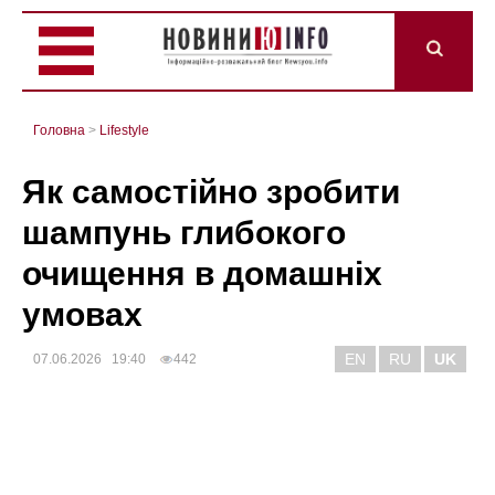
Головна
>
Lifestyle
Як самостійно зробити
шампунь глибокого
очищення в домашніх
умовах
EN
RU
UK
07.06.2026 19:40
442