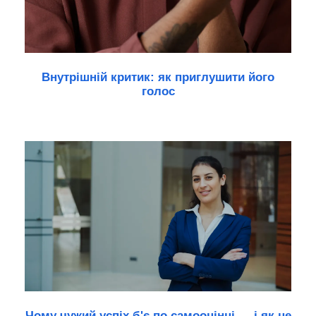
Внутрішній критик: як приглушити його
голос
Чому чужий успіх б'є по самооцінці — і як це