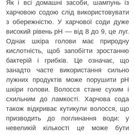
Як і всі домашні засоби, шампунь із
харчовою содою слід використовувати
з обережністю. У харчової соди дуже
високий рівень pH — від 8 до 9, це луг.
Однак шкіра голови має природну
кислотність, щоб запобігти зростанню
бактерій і грибків. Це означає, що
занадто часте використання сильно
лужних продуктів може порушити pH
шкіри голови. Волосся стане сухим і
схильним до ламкості. Харчова сода
також відкриває кутикули волосся, що
призводить до поглинання води: у
невеликій кількості це може бути