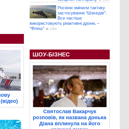
Росіяни змінили тактику
застосування “Шахедів”:
Все частіше
використовують реактивні дрони, –
“Флеш”
2880
ШОУ-БІЗНЕС
нову
(відео)
Святослав Вакарчук
розповів, як названа донька
Діана вплинула на його