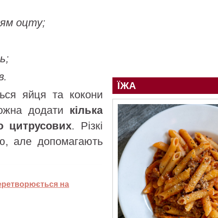
ням оцту;
ь;
в.
ЇЖА
ься яйця та кокони
можна додати
кілька
бо цитрусових
. Різкі
ю, але допомагають
еретворюється на