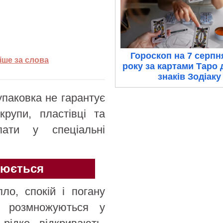
Гороскоп на 7 серпн
іше за слова
року за картами Таро 
знаків Зодіаку
упаковка не гарантує
крупи, пластівці та
ати у спеціальні
рюється
ло, спокій і погану
о розмножуються у