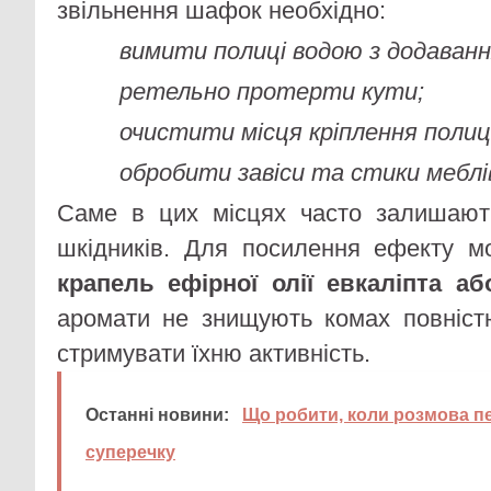
звільнення шафок необхідно:
вимити полиці водою з додаван
ретельно протерти кути;
очистити місця кріплення полиц
обробити завіси та стики меблі
Саме в цих місцях часто залишают
шкідників. Для посилення ефекту 
крапель ефірної олії евкаліпта а
аромати не знищують комах повніст
стримувати їхню активність.
Останні новини:
Що робити, коли розмова п
суперечку