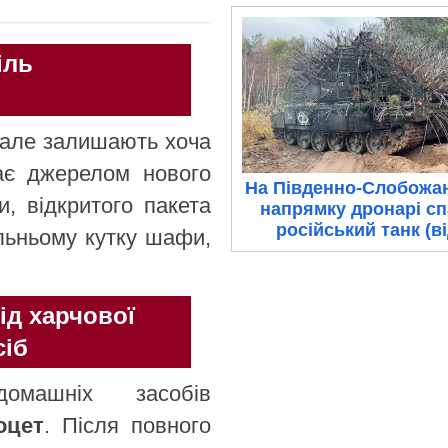
іль
 але залишають хоча
тає джерелом нового
На Південно-Слобожа
и, відкритого пакета
напрямку дронарі с
російський танк (в
альньому кутку шафи,
ід харчової
сіб
омашніх засобів
оцет
. Після повного