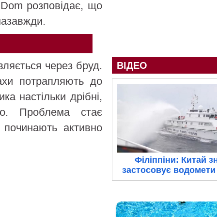
 Dom розповідає, що
назавжди.
вляється через бруд.
ВІДЕО
ахи потрапляють до
ка настільки дрібні,
о. Проблема стає
 починають активно
Філіппіни: Китай з
застосовує водомети 