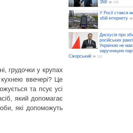
ЗМІ
109
У Росії стався 
збій інтернету
Дискусія про зб
російських раке
Україною не має
заручницею парті
Сікорський
162
і, грудочки у крупах
ь кухнею ввечері? Це
ожується та псує усі
асіб, який допомагає
оби, які допоможуть