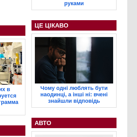
руками
ЦЕ ЦІКАВО
Чому одні люблять бути
их в
наодинці, а інші ні: вчені
руется
знайшли відповідь
грамма
АВТО