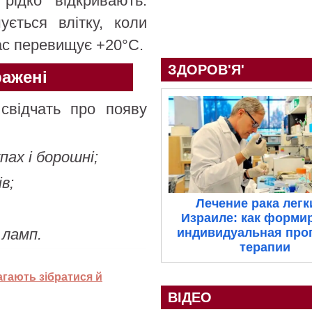
рідко відкривають.
ється влітку, коли
ас перевищує +20°C.
ЗДОРОВ'Я'
ражені
 свідчать про появу
пах і борошні;
в;
Лечение рака легк
Израиле: как форми
индивидуальная про
 ламп.
терапии
агають зібратися й
ВІДЕО