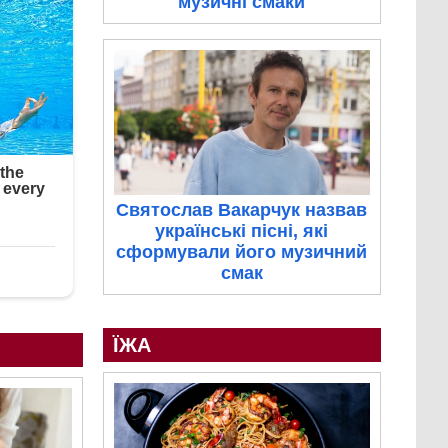
музичні смаки
Святослав Вакарчук назвав
українські пісні, які
сформували його музичний
смак
ЇЖА