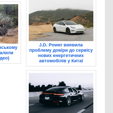
J.D. Power виявила
нському
проблему довіри до сервісу
палили
нових енергетичних
ідео)
автомобілів у Китаї