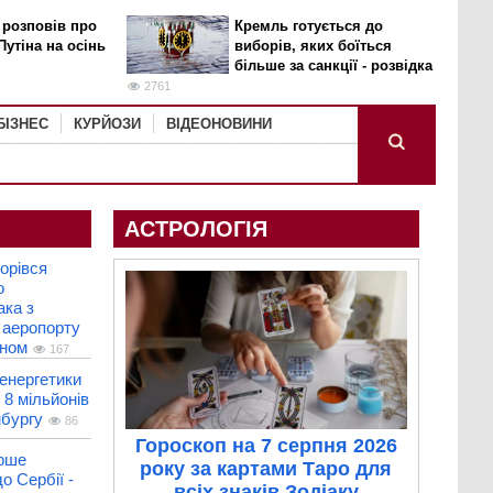
 розповів про
Кремль готується до
Путіна на осінь
виборів, яких боїться
більше за санкції - розвідка
2761
БІЗНЕС
КУРЙОЗИ
ВІДЕОНОВИНИ
АСТРОЛОГІЯ
горівся
о
ака з
 аеропорту
оном
167
енергетики
 8 мільйонів
мбургу
86
Гороскоп на 7 серпня 2026
рше
року за картами Таро для
о Сербії -
всіх знаків Зодіаку