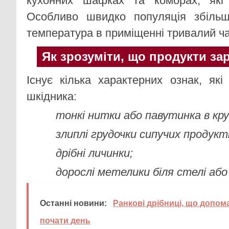
кухонних шафках та коморах, які 
Особливо швидко популяція збільшу
температура в приміщенні тривалий ч
Як зрозуміти, що продукти за
Існує кілька характерних ознак, які
шкідника:
тонкі нитки або павутинка в кру
злиплі грудочки сипучих продукті
дрібні личинки;
дорослі метелики біля стелі або
Останні новини:
Ранкові дрібниці, що допом
почати день