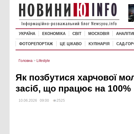
УКРАЇНА
ЕКОНОМІКА
СВІТ
MОСКОВІЯ
АНАЛІТИ
ФОТОРЕПОРТАЖ
ЦЕ ЦІКАВО
KУЛІНАРІЯ
САД-ГО
Головна
>
Lifestyle
Як позбутися харчової мо
засіб, що працює на 100%
10.06.2026 09:00
2525