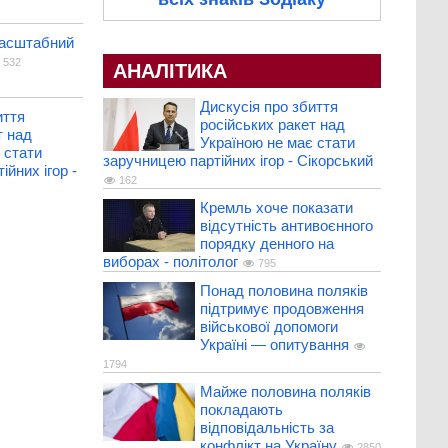
масштабний
532
АНАЛІТИКА
Дискусія про збиття
иття
російських ракет над
т над
Україною не має стати
 стати
заручницею партійних ігор - Сікорський
йних ігор -
162
Кремль хоче показати
відсутність антивоєнного
порядку денного на
виборах - політолог
795
Понад половина поляків
підтримує продовження
військової допомоги
Україні — опитування
1794
Майже половина поляків
покладають
відповідальність за
конфлікт на Україну
2850