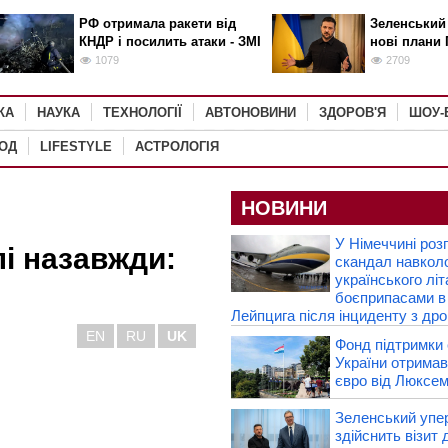
РФ отримала ракети від
Зеленський
КНДР і посилить атаки - ЗМІ
нові плани 
1079
2709
КА
НАУКА
ТЕХНОЛОГІЇ
АВТОНОВИНИ
ЗДОРОВ'Я
ШОУ-
РОД
LIFESTYLE
АСТРОЛОГІЯ
НОВИНИ
У Німеччині роз
лі назавжди:
скандал навкол
українського літ
боєприпасами в
Лейпцига після інциденту з др
EN
RU
UK
Фонд підтримки 
України отримав
євро від Люксе
Зеленський упе
здійснить візит д