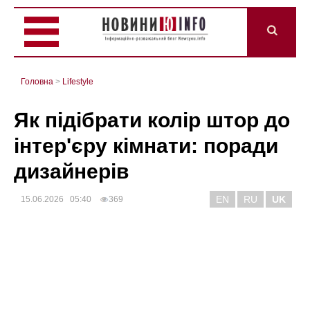
Головна
>
Lifestyle
Як підібрати колір штор до
інтер'єру кімнати: поради
дизайнерів
EN
RU
UK
15.06.2026 05:40
369