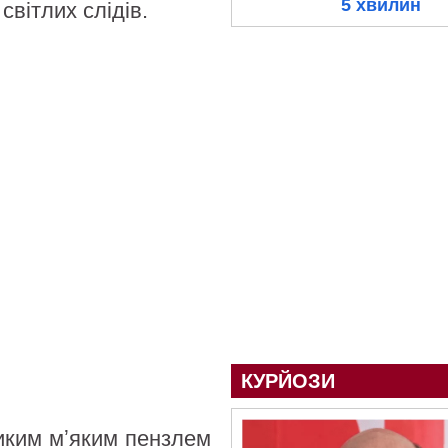
5 хвилин
вітлих слідів.
КУРЙОЗИ
иким мʼяким пензлем