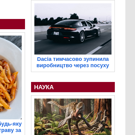
Dacia тимчасово зупинила
виробництво через посуху
НАУКА
будь-яку
траву за