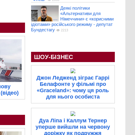
Деякі політики
«Альтернативи для
Німеччини» є «корисними
ідіотами» російського режиму - депутат
Бундестагу
2213
ШОУ-БІЗНЕС
Джон Ледженд зіграє Гаррі
Белафонте у фільмі про
нову
«Graceland»: чому ця роль
(відео)
для нього особиста
Дуа Ліпа і Каллум Тернер
уперше вийшли на червону
доріжку як подружжя