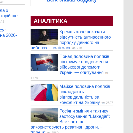
415
ла з
торій ще
АНАЛІТИКА
41
сяг
Кремль хоче показати
на 2026-
відсутність антивоєнного
порядку денного на
виборах - політолог
778
Понад половина поляків
підтримує продовження
військової допомоги
Україні — опитування
1778
Майже половина поляків
покладають
відповідальність за
конфлікт на Україну
2827
Росіяни змінили тактику
застосування “Шахедів”:
Все частіше
використовують реактивні дрони, –
“Флеш”
2860