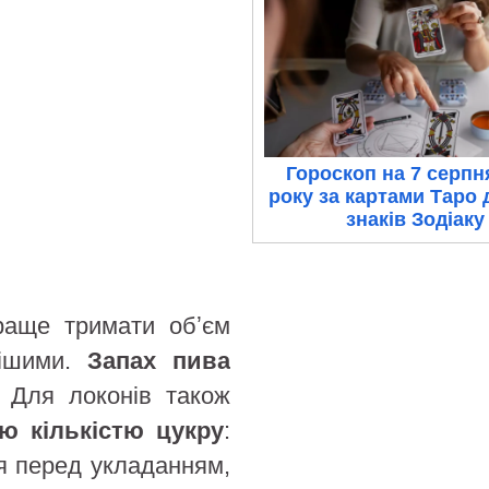
Гороскоп на 7 серпн
року за картами Таро 
знаків Зодіаку
раще тримати обʼєм
нішими.
Запах пива
. Для локонів також
ю кількістю цукру
:
я перед укладанням,