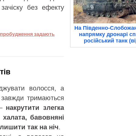
 зачіску без ефекту
На Південно-Слобожа
напрямку дронарі с
я пробудження задають
російський танк (в
тів
джувати волосся, а
е завжди тримаються
 –
накрутити злегка
 халата, бавовняні
лишити так на ніч
.