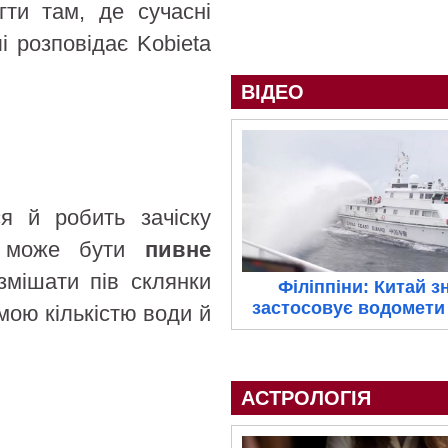
гти там, де сучасні
 розповідає Kobieta
ВІДЕО
я й робить зачіску
ю може бути
пивне
змішати пів склянки
Філіппіни: Китай з
застосовує водомети 
мою кількістю води й
АСТРОЛОГІЯ