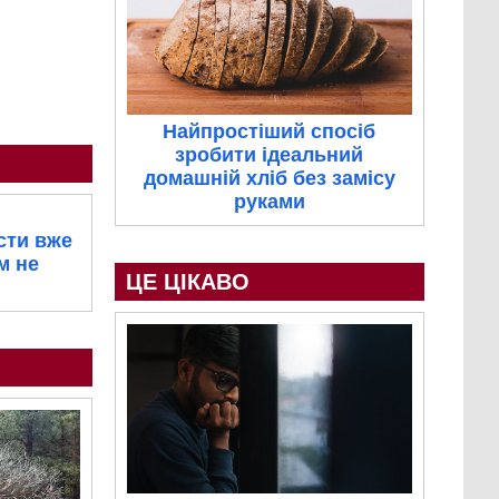
Найпростіший спосіб
зробити ідеальний
домашній хліб без замісу
руками
сти вже
м не
ЦЕ ЦІКАВО