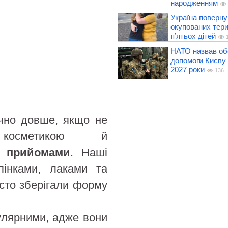
народженням
Україна поверну
окупованих тери
п’ятьох дітей
1
НАТО назвав об
допомоги Києву 
2027 роки
136
ачно довше, якщо не
 косметикою й
и прийомами
. Наші
пінками, лаками та
асто зберігали форму
пулярними, адже вони