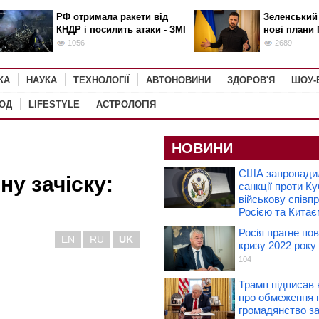
РФ отримала ракети від
Зеленський
КНДР і посилить атаки - ЗМІ
нові плани 
1056
2689
КА
НАУКА
ТЕХНОЛОГІЇ
АВТОНОВИНИ
ЗДОРОВ'Я
ШОУ-
РОД
LIFESTYLE
АСТРОЛОГІЯ
НОВИНИ
США запровадил
ну зачіску:
санкції проти К
військову співп
Росією та Китає
Росія прагне по
EN
RU
UK
кризу 2022 року 
104
Трамп підписав 
про обмеження 
громадянство з