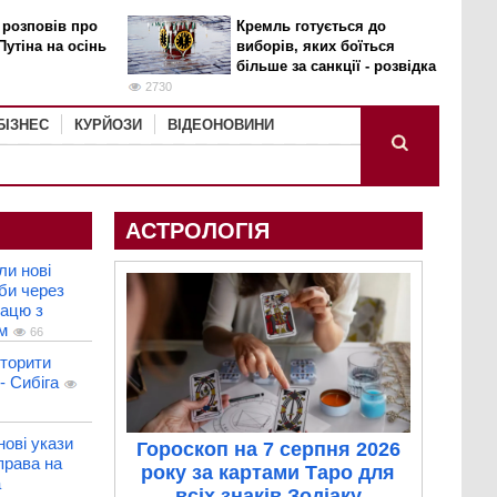
 розповів про
Кремль готується до
Путіна на осінь
виборів, яких боїться
більше за санкції - розвідка
2730
БІЗНЕС
КУРЙОЗИ
ВІДЕОНОВИНИ
АСТРОЛОГІЯ
и нові
уби через
рацю з
м
66
вторити
- Сибіга
нові укази
Гороскоп на 7 серпня 2026
права на
року за картами Таро для
а
всіх знаків Зодіаку