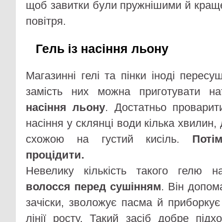
щоб завитки були пружнішими й кращ
повітря.
Гель із насіння льону
Магазинні гелі та пінки іноді перес
замість них можна приготувати н
насіння льону
. Достатньо проварит
насіння у склянці води кілька хвилин,
схожою на густий кисіль.
Поті
процідити.
Невелику кількість такого гелю 
волосся перед сушінням
. Він допом
зачіски, зволожує пасма й приборкує
лінії росту. Такий засіб добре підх