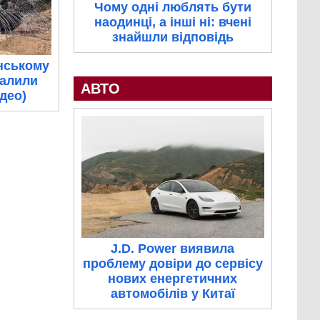
Чому одні люблять бути
наодинці, а інші ні: вчені
знайшли відповідь
нському
палили
АВТО
ідео)
J.D. Power виявила
проблему довіри до сервісу
нових енергетичних
автомобілів у Китаї