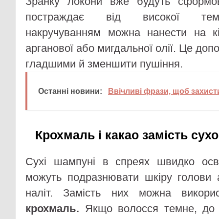
Зранку локони вже будуть сформо
постраждає від високої тем
накручуванням можна нанести на кі
арганової або мигдальної олії. Це до
гладшими й зменшити пушіння.
Останні новини:
Ввічливі фрази, щоб захисти
Крохмаль і какао замість су
Сухі шампуні в спреях швидко осві
можуть подразнювати шкіру голови 
наліт. Замість них можна викор
крохмаль.
Якщо волосся темне, до 