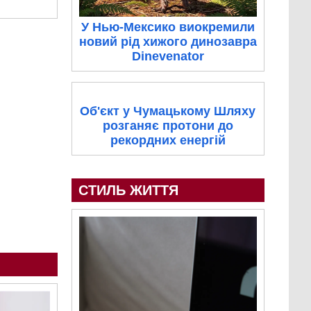
У Нью-Мексико виокремили
новий рід хижого динозавра
Dinevenator
Об'єкт у Чумацькому Шляху
розганяє протони до
рекордних енергій
СТИЛЬ ЖИТТЯ