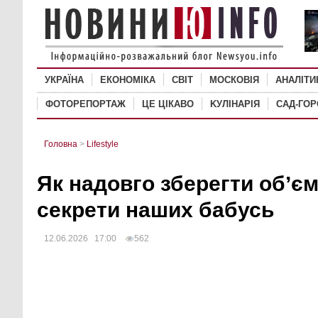
УКРАЇНА
ЕКОНОМІКА
СВІТ
MОСКОВІЯ
АНАЛІТИ
ФОТОРЕПОРТАЖ
ЦЕ ЦІКАВО
KУЛІНАРІЯ
САД-ГО
Головна
>
Lifestyle
Як надовго зберегти обʼєм
секрети наших бабусь
12.06.2026 17:00
562