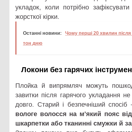
укладок, коли потрібно зафіксувати
жорсткої кірки.
Останні новини:
Чому перші 20 хвилин післ
тон дню
Локони без гарячих інструмен
Плойка й випрямляч можуть пошко
завитки після гарячого укладання н
довго. Старий і безпечніший спосіб
вологе волосся на мʼякий пояс від
шкарпетки або тканинні смужки й за