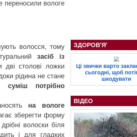
е переносили вологе
ЗДОРОВ'Я'
ушують волосся, тому
атуральний
засіб із
и дві столові ложки
Ці звички варто закла
сьогодні, щоб поті
 доки рідина не стане
шкодувати
м суміш потрібно
ВІДЕО
наносять
на вологе
агає зберегти форму
 дрібні волоски біля
одить і для гладких