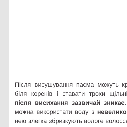
Після висушування пасма можуть к
біля коренів і ставати трохи щіль
після висихання зазвичай зникає
можна використати воду з
невелико
нею злегка збризкують вологе волосс