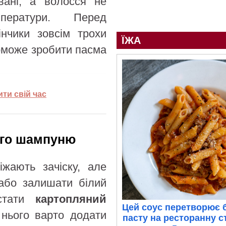
вані, а волосся не
ператури. Перед
нчики зовсім трохи
ЇЖА
поможе зробити пасма
ти свій час
хого шампуню
жають зачіску, але
або залишати білий
истати
картопляний
Цей соус перетворює 
нього варто додати
пасту на ресторанну с