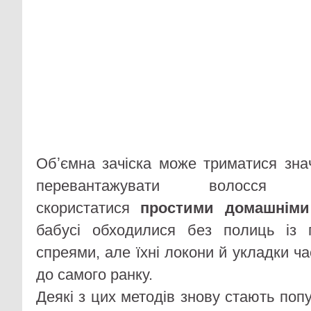
Обʼємна зачіска може триматися зн
перевантажувати волосся
скористатися
простими домашнім
бабусі обходилися без полиць із 
спреями, але їхні локони й укладки ч
до самого ранку.
Деякі з цих методів знову стають по